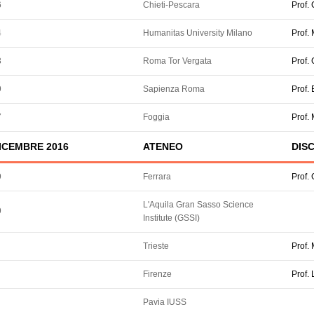
6
Chieti-Pescara
Prof.
4
Humanitas University Milano
Prof.
3
Roma Tor Vergata
Prof.
9
Sapienza Roma
Prof.
7
Foggia
Prof.
ICEMBRE 2016
ATENEO
DISC
9
Ferrara
Prof.
L'Aquila Gran Sasso Science
9
Institute (GSSI)
Trieste
Prof.
Firenze
Prof. 
Pavia IUSS