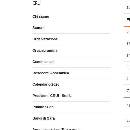
CRUI
1
Chi siamo
F
Statuto
2
Organizzazione
1
Organigramma
1
Commissioni
3
Resoconti Assemblea
2
Calendario 2026
G
Presidenti CRUI - Storia
3
Pubblicazioni
Bandi di Gara
3
Amministrazione Trasparente