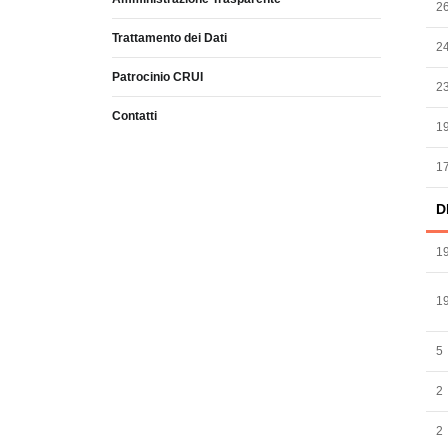
2
Trattamento dei Dati
2
Patrocinio CRUI
2
Contatti
1
1
D
1
1
5
2
2