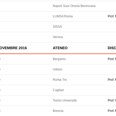
Napoli Suor Orsola Benincasa
LUMSA Roma
Prof.
SISSA
Verona
OVEMBRE 2016
ATENEO
DISC
0
Bergamo
Prof
0
Urbino
9
Roma Tre
Prof.
8
Cagliari
8
Torino Università
Prof.
8
Brescia
Prof.