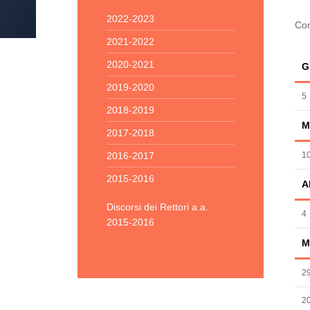
2022-2023
Con
2021-2022
2020-2021
G
2019-2020
5
2018-2019
M
2017-2018
2016-2017
1
2015-2016
A
Discorsi dei Rettori a.a.
4
2015-2016
M
2
2