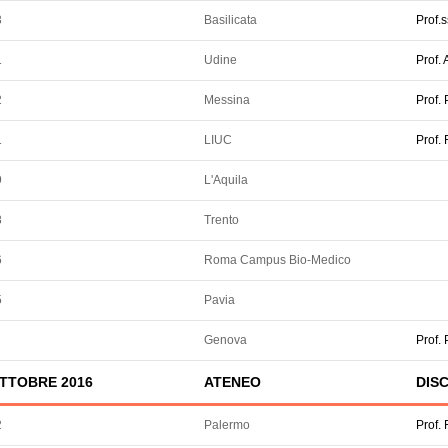
3
Basilicata
Prof.
1
Udine
Prof. 
2
Messina
Prof.
1
LIUC
Prof.
9
L'Aquila
8
Trento
6
Roma Campus Bio-Medico
5
Pavia
Genova
Prof
TTOBRE 2016
ATENEO
DISC
2
Palermo
Prof.