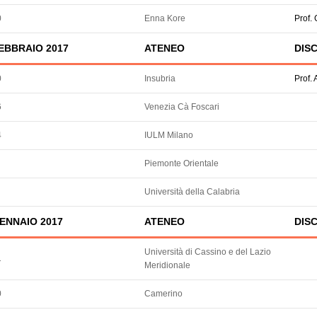
0
Enna Kore
Prof.
EBBRAIO 2017
ATENEO
DISC
0
Insubria
Prof.
6
Venezia Cà Foscari
4
IULM Milano
Piemonte Orientale
Università della Calabria
ENNAIO 2017
ATENEO
DISC
Università di Cassino e del Lazio
1
Meridionale
0
Camerino