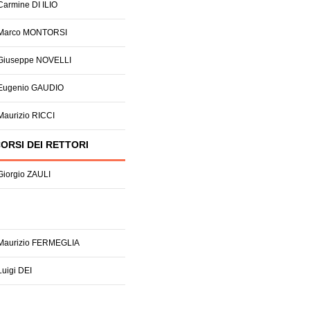
 Carmine DI ILIO
 Marco MONTORSI
 Giuseppe NOVELLI
 Eugenio GAUDIO
 Maurizio RICCI
ORSI DEI RETTORI
 Giorgio ZAULI
 Maurizio FERMEGLIA
Luigi DEI