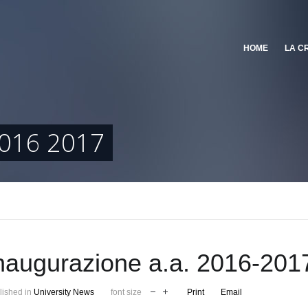
HOME
LA C
016 2017
naugurazione a.a. 2016-201
lished in
University News
font size
Print
Email