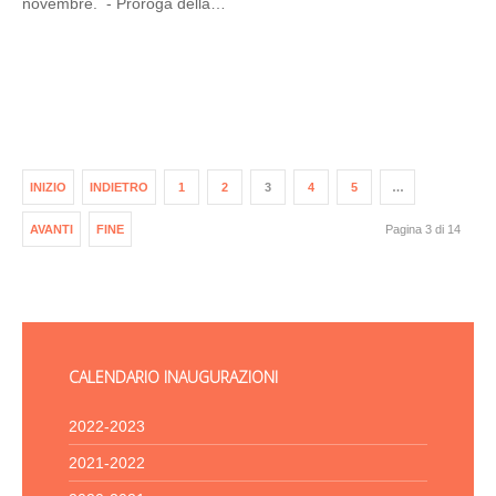
novembre. - Proroga della…
INIZIO
INDIETRO
1
2
3
4
5
…
AVANTI
FINE
Pagina 3 di 14
CALENDARIO INAUGURAZIONI
2022-2023
2021-2022