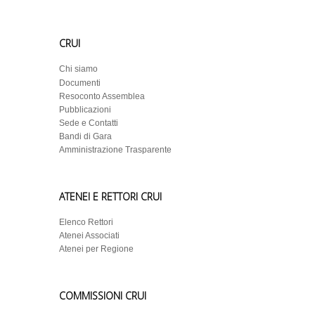
24
Università di Sassari
CRUI
Sapienza Università di
18
Roma
Chi siamo
Documenti
14
Università del Salento
Resoconto Assemblea
Pubblicazioni
11
Ca' Foscari Venezia
Sede e Contatti
Bandi di Gara
10
Università di Teramo
Amministrazione Trasparente
7
Università di Verona
ATENEI E RETTORI CRUI
Università degli Studi di
7
Cassino e del Lazio
Elenco Rettori
Meridionale
Atenei Associati
Atenei per Regione
3
Università del Molise
DIS
GENNAIO 2020
ATENEO
COMMISSIONI CRUI
RET