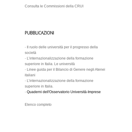
31
Consulta le Commissioni della CRUI
Università di Catania
28
Università del Sannio
24
Università di Palermo
PUBBLICAZIONI
24
Università di Trieste
-
Il ruolo delle università per il progresso della
società
Università Cattolica del
23
-
L’internazionalizzazione della formazione
Sacro Cuore di Roma
superiore in Italia. Le università
-
Linee guida per il Bilancio di Genere negli Atenei
23
Università di Roma Tre
italiani
-
L’internazionalizzazione della formazione
21
Università di Firenze
superiore in Italia.
-
Quaderni dell'Osservatorio Università-Imprese
DIS
DICEMBRE 2019
ATENEO
RET
Elenco completo
17
Milano Bicocca
9
Università di Brescia