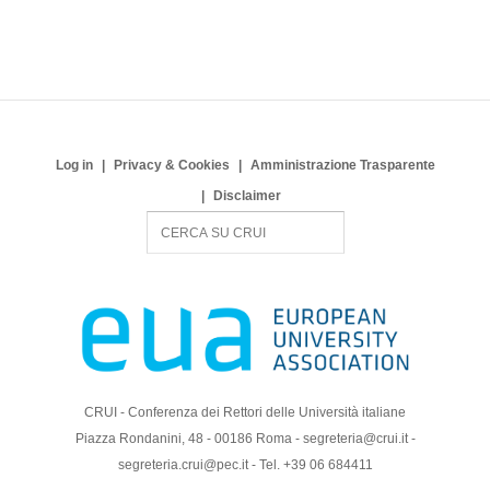
Log in
Privacy & Cookies
Amministrazione Trasparente
Disclaimer
S
e
a
r
c
h
CRUI - Conferenza dei Rettori delle Università italiane
Piazza Rondanini, 48 - 00186 Roma - segreteria@crui.it -
segreteria.crui@pec.it - Tel. +39 06 684411