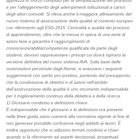
apprezza lo sforzo compiuto per la semplificazione del processo
e per l’alleggerimento degli adempimenti istituzionali a carico
degli attori coinvolti. Si rileva anche il maggiore allineamento del
nuovo sistema di assicurazione della qualità al contesto europeo
con riferimento agli ESG 2015. Centralità e qualità dei processi
di apprendimento, oltre che la messa in opera di una serie di
azioni tese a garantire il raggiungimento di
conoscenze/abilità/competenze qualificate da parte degli
studenti, devono rappresentare i principi cui dovrà ispirarsi la
versione definitiva del nuovo sistema AVA. Sulla base delle
osservazioni pervenute dagli Atenei, si avanzano i seguenti
suggerimenti con spirito pro-positivo, partendo dal presupposto
che la condivisione di obiettivi e di azioni nell’ambito
dell’assicurazione della qualità è uno strumento indispensabile
per il miglioramento continuo della didattica e della ricerca.
1) Glossario condiviso e definizioni chiare
È indispensabile che il glossario e le definizioni ora presenti
nelle linee guida siano coerenti alla normativa vigente al fine di
non generare possibile confusione negli addetti ai lavori. È
inoltre opportuno che si utilizzino termini condivisi e chiari
quando si fa riferimento ad aspetti decisionali, progettuali,