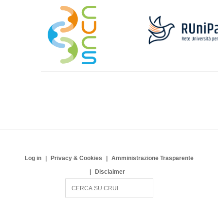
Log in
Privacy & Cookies
Amministrazione Trasparente
Disclaimer
S
e
a
r