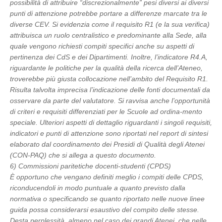
possibilità di attribuire “discrezionalmente” pesi diversi ai diversi
punti di attenzione potrebbe portare a differenze marcate tra le
diverse CEV. Si evidenzia come il requisito R1 (e la sua verifica)
attribuisca un ruolo centralistico e predominante alla Sede, alla
quale vengono richiesti compiti specifici anche su aspetti di
pertinenza dei CdS e dei Dipartimenti. Inoltre, l’indicatore R4.A,
riguardante le politiche per la qualità della ricerca dell’Ateneo,
troverebbe più giusta collocazione nell’ambito del Requisito R1.
Risulta talvolta imprecisa l’indicazione delle fonti documentali da
osservare da parte del valutatore. Si ravvisa anche l’opportunità
di criteri e requisiti differenziati per le Scuole ad ordina-mento
speciale. Ulteriori aspetti di dettaglio riguardanti i singoli requisiti,
indicatori e punti di attenzione sono riportati nel report di sintesi
elaborato dal coordinamento dei Presidi di Qualità degli Atenei
(CON-PAQ) che si allega a questo documento.
6) Commissioni paritetiche docenti-studenti (CPDS)
È opportuno che vengano definiti meglio i compiti delle CPDS,
riconducendoli in modo puntuale a quanto previsto dalla
normativa o specificando se quanto riportato nelle nuove linee
guida possa considerarsi esaustivo del compito delle stesse.
Desta perplessità, almeno nel caso dei grandi Atenei, che nelle