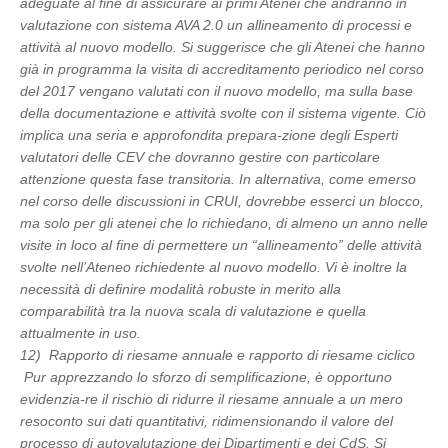
adeguate al fine di assicurare ai primi Atenei che andranno in
valutazione con sistema AVA 2.0 un allineamento di processi e
attività al nuovo modello. Si suggerisce che gli Atenei che hanno
già in programma la visita di accreditamento periodico nel corso
del 2017 vengano valutati con il nuovo modello, ma sulla base
della documentazione e attività svolte con il sistema vigente. Ciò
implica una seria e approfondita prepara-zione degli Esperti
valutatori delle CEV che dovranno gestire con particolare
attenzione questa fase transitoria. In alternativa, come emerso
nel corso delle discussioni in CRUI, dovrebbe esserci un blocco,
ma solo per gli atenei che lo richiedano, di almeno un anno nelle
visite in loco al fine di permettere un “allineamento” delle attività
svolte nell’Ateneo richiedente al nuovo modello. Vi è inoltre la
necessità di definire modalità robuste in merito alla
comparabilità tra la nuova scala di valutazione e quella
attualmente in uso.
12) Rapporto di riesame annuale e rapporto di riesame ciclico
Pur apprezzando lo sforzo di semplificazione, è opportuno
evidenzia-re il rischio di ridurre il riesame annuale a un mero
resoconto sui dati quantitativi, ridimensionando il valore del
processo di autovalutazione dei Dipartimenti e dei CdS. Si