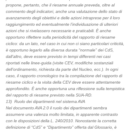
propone, pertanto, che il riesame annuale preveda, oltre al
commento degli indicatori, anche una valutazione dello stato di
avanzamento degli obiettivi e delle azioni intraprese per il loro
raggiungimento ed eventualmente l’individuazione di ulteriori
azioni che si rivelassero necessarie e praticabili. È anche
opportuno riflettere sulla periodicità del rapporto di riesame
ciclico: da un lato, nel caso in cui non ci siano particolari criticità,
è opportuno legarlo alla diversa durata “normale” dei CdS,
dall’altro, deve essere previsto in tempi differenti nei casi
riportati nelle linee-guida (visite CEV, modifiche sostanziali
dell’ordinamento, richiesta da parte del Nucleo, ecc.). In ogni
caso, il rapporto cronologico tra la compilazione del rapporto di
riesame ciclico e la visita della CEV deve essere attentamente
approfondito. È anche opportuna una riflessione sulla tempistica
del rapporto di riesame previsto nella SUA-RD.
13) Ruolo dei dipartimenti nel sistema AVA
Nel documento AVA 2.0 il ruolo dei dipartimenti sembra
assumere una valenza molto limitata, in apparente contrasto
con le disposizioni della L. 240/2010. Nonostante la corretta
definizione di “CdS” e “Dipartimento” offerta dal Glossario, è