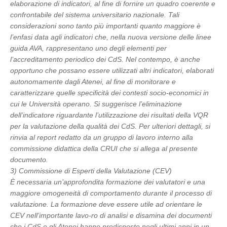
elaborazione di indicatori, al fine di fornire un quadro coerente e
confrontabile del sistema universitario nazionale. Tali
considerazioni sono tanto più importanti quanto maggiore è
l’enfasi data agli indicatori che, nella nuova versione delle linee
guida AVA, rappresentano uno degli elementi per
l’accreditamento periodico dei CdS. Nel contempo, è anche
opportuno che possano essere utilizzati altri indicatori, elaborati
autonomamente dagli Atenei, al fine di monitorare e
caratterizzare quelle specificità dei contesti socio-economici in
cui le Università operano. Si suggerisce l’eliminazione
dell’indicatore riguardante l’utilizzazione dei risultati della VQR
per la valutazione della qualità dei CdS. Per ulteriori dettagli, si
rinvia al report redatto da un gruppo di lavoro interno alla
commissione didattica della CRUI che si allega al presente
documento.
3) Commissione di Esperti della Valutazione (CEV)
È necessaria un’approfondita formazione dei valutatori e una
maggiore omogeneità di comportamento durante il processo di
valutazione. La formazione deve essere utile ad orientare le
CEV nell’importante lavo-ro di analisi e disamina dei documenti
che i CdS e gli Atenei hanno predisposto negli ultimi anni in un