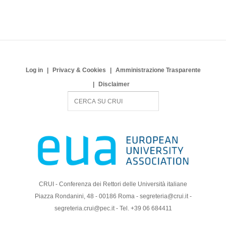
Log in
Privacy & Cookies
Amministrazione Trasparente
Disclaimer
S
e
a
r
c
h
CRUI - Conferenza dei Rettori delle Università italiane
Piazza Rondanini, 48 - 00186 Roma - segreteria@crui.it -
segreteria.crui@pec.it - Tel. +39 06 684411