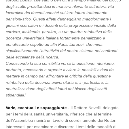
sproporzionati, che vanno ben oltre il tempo limita-to del blocco
degli scatti, proiettandosi in maniera rilevante sull’intera vita
lavorativa dei docenti nonché sul loro futuro trattamento
pensioni-stico. Questi effetti danneggiano maggiormente i
giovani ricercatori e i docenti nella progressione iniziale della
carriera, incidendo, peraltro, su un quadro retributivo della
docenza universitaria italiana fortemente penalizzato e
penalizzante rispetto ad altri Paesi Europei, che mina
significativamente l’attrattività del nostro sistema nei confronti
delle eccellenze della ricerca.
Conoscendo la sua sensibilità verso la questione, riteniamo,
pertanto, necessario e urgente avviare le possibili azioni da
mettere in campo per affrontare le criticità della questione
retributiva della docenza universitaria e, in particolare, la
neutralizzazione degli effetti futuri del blocco degli scatti
stipendiali
.”
Varie, eventuali e sopraggiunte
- Il Rettore Novelli, delegato
per i temi della sanità universitaria, riferisce che al termine
dell’Assemblea riunirà un tavolo di coordinamento dei Rettori
interessati, per esaminare e discutere i temi delle modalità di