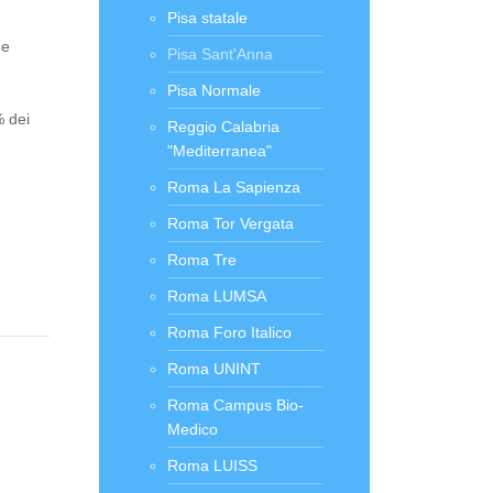
Pisa statale
 e
Pisa Sant'Anna
Pisa Normale
% dei
Reggio Calabria
"Mediterranea"
Roma La Sapienza
Roma Tor Vergata
Roma Tre
Roma LUMSA
Roma Foro Italico
Roma UNINT
Roma Campus Bio-
Medico
Roma LUISS