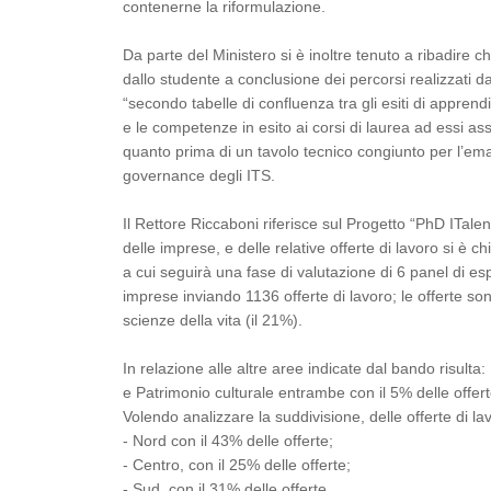
contenerne la riformulazione.
Da parte del Ministero si è inoltre tenuto a ribadire ch
dallo studente a conclusione dei percorsi realizzati da
“secondo tabelle di confluenza tra gli esiti di appren
e le competenze in esito ai corsi di laurea ad essi ass
quanto prima di un tavolo tecnico congiunto per l’em
governance degli ITS.
Il Rettore Riccaboni riferisce sul Progetto “PhD ITalen
delle imprese, e delle relative offerte di lavoro si è
a cui seguirà una fase di valutazione di 6 panel di e
imprese inviando 1136 offerte di lavoro; le offerte s
scienze della vita (il 21%).
In relazione alle altre aree indicate dal bando risulta
e Patrimonio culturale entrambe con il 5% delle offert
Volendo analizzare la suddivisione, delle offerte di l
- Nord con il 43% delle offerte;
- Centro, con il 25% delle offerte;
- Sud, con il 31% delle offerte.