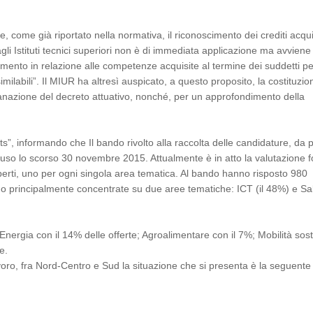
e, come già riportato nella normativa, il riconoscimento dei crediti acqui
gli Istituti tecnici superiori non è di immediata applicazione ma avviene
dimento in relazione alle competenze acquisite al termine dei suddetti pe
imilabili”. Il MIUR ha altresì auspicato, a questo proposito, la costituzio
anazione del decreto attuativo, nonché, per un approfondimento della
ts”, informando che Il bando rivolto alla raccolta delle candidature, da 
 chiuso lo scorso 30 novembre 2015. Attualmente è in atto la valutazione 
sperti, uno per ogni singola area tematica. Al bando hanno risposto 980
ono principalmente concentrate su due aree tematiche: ICT (il 48%) e Sa
: Energia con il 14% delle offerte; Agroalimentare con il 7%; Mobilità sost
e.
avoro, fra Nord-Centro e Sud la situazione che si presenta è la seguente 