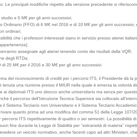
. Le principali modifiche rispetto alla versione precedente si riferiscon
o studio e 5 M€ per gli anni successivi;
Ordinario (FFO) di 6 M€ nel 2016 e di 10 M€ per gli anni successivi, 
ri ordinari;
ilità che i professori interessati siano in servizio presso atenei italiani
 appartenenza);
rranno assegnate agli atenei tenendo conto dei risultati della VQR;
one degli RTDa;
i 25 M€ per il 2016 e 30 M€ per gli anni successivi.
ma del riconoscimento di crediti per i percorsi ITS, il Presidente dà la 
si è tenuta una riunione presso il MIUR nella quale è emersa la volontà de
re ai diplomati ITS uno sbocco anche universitario ma senza per questo
ché il percorso dell’Istruzione Tecnica Superiore sia collocato all’intern
il Sistema Terziario non Universitario e il Sistema Terziario Accademi
i arrivare quanto prima ad una modifica del comma 51 della Legge 107/2
 percorsi ITS rispettivamente di quattro o sei semestri. La possibilità di
n fine durante la Legge di Stabilità per “estraneità di materia” rispett
vedere un veicolo normativo, anche facenti capo ad altri Ministeri, ch