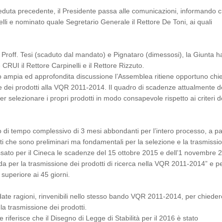
seduta precedente, il Presidente passa alle comunicazioni, informando c
lli e nominato quale Segretario Generale il Rettore De Toni, ai quali
i Proff. Tesi (scaduto dal mandato) e Pignataro (dimessosi), la Giunta h
UI il Rettore Carpinelli e il Rettore Rizzuto.
o ampia ed approfondita discussione l’Assemblea ritiene opportuno chi
 dei prodotti alla VQR 2011-2014. Il quadro di scadenze attualmente de
 selezionare i propri prodotti in modo consapevole rispetto ai criteri de
 di tempo complessivo di 3 mesi abbondanti per l’intero processo, a pa
 che sono preliminari ma fondamentali per la selezione e la trasmissi
fissato per il Cineca le scadenze del 15 ottobre 2015 e dell’1 novembre 
ida per la trasmissione dei prodotti di ricerca nella VQR 2011-2014” e p
 superiore ai 45 giorni.
ndate ragioni, rinvenibili nello stesso bando VQR 2011-2014, per chiede
 trasmissione dei prodotti.
e riferisce che il Disegno di Legge di Stabilità per il 2016 è stato