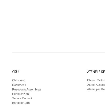
CRUI
ATENEI E R
Chi siamo
Elenco Rettor
Atenei Associa
Documenti
Atenei per R
Resoconto Assemblea
Pubblicazioni
Sede e Contatti
Bandi di Gara