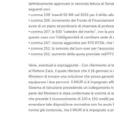
definitivamente approvato in seconda lettura al Senato
seguenti voci:
• comma 139: inseriti 55 M€ nel 2016 per il diritto all
• comma 206: incremento del Fondo di Finanziamento 
avvio di un piano straordinario di chiamata di professo
• comma 207: le 500 “cattedre del merito”, con la possib
questo caso con l’obbligatorietà di cambiare sede di
• comma 247: risorse aggiuntive per 870 RTDb, che ve
• comma 251: lo svincolo dal turn-over per l’assunzi
• comma 261: aumento della quota premiale nell’FFO d
Varie, eventuali e sopraggiunte - Con riferimento al te
al Rettore Zara, il quale riferisce che il 16 gennaio 
Ministero di trovare una soluzione che possa garanti
equiparare i due percorsi. Il MIUR si è impegnato affin
Sistema di Istruzione prevedendo un collegamento tra 
parte del Ministero è stata confermata la volontà d
che prevede il riconoscimento di 100 e 150 crediti per
emendare tale disposizione normativa non ha avuto buo
norme già contenute, ma il MIUR si è impegnato a pre