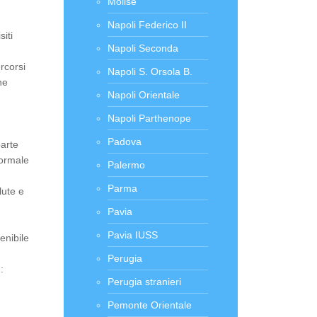
Molise
Napoli Federico II
siti
Napoli Seconda
rcorsi
Napoli S. Orsola B.
ne
Napoli Orientale
Napoli Parthenope
Padova
parte
formale
Palermo
Parma
lute e
Pavia
Pavia IUSS
enibile
Perugia
:
Perugia stranieri
Pemonte Orientale