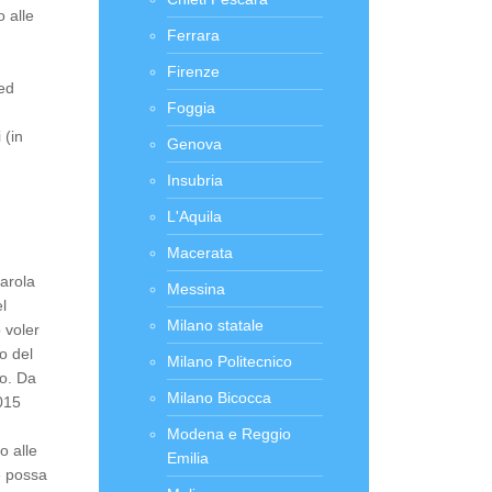
o alle
Ferrara
Firenze
ed
Foggia
 (in
Genova
Insubria
L'Aquila
Macerata
parola
Messina
l
Milano statale
 voler
o del
Milano Politecnico
co. Da
Milano Bicocca
015
Modena e Reggio
o alle
Emilia
e possa