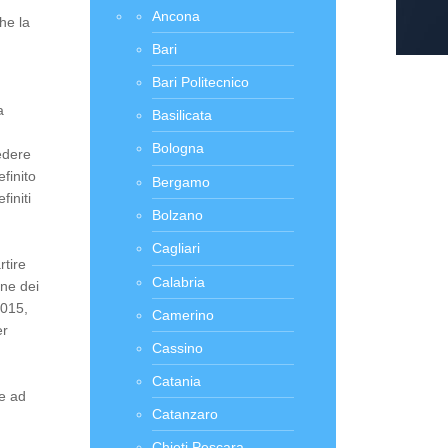
Ancona
he la
Bari
Bari Politecnico
a
Basilicata
Bologna
edere
finito
Bergamo
finiti
Bolzano
Cagliari
rtire
Calabria
one dei
2015,
Camerino
er
Cassino
Catania
re ad
Catanzaro
Chieti Pescara