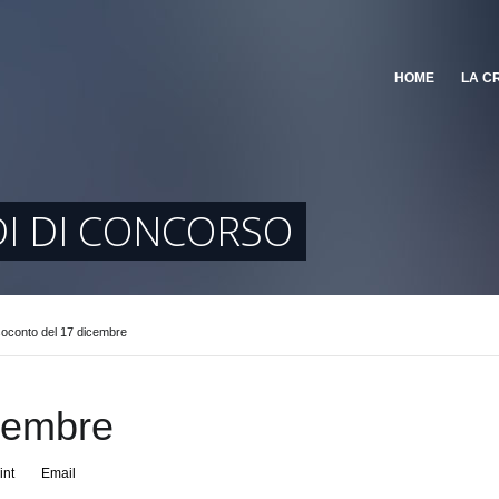
HOME
LA C
DI DI CONCORSO
oconto del 17 dicembre
cembre
int
Email