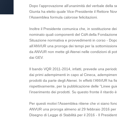
Dopo l’approvazione all’unanimità del verbale della 
Giunta ha eletto quale Vice-Presidente il Rettore Nove
l’Assemblea formula calorose felicitazioni.
Inoltre il Presidente comunica che, in sostituzione de
nominato quali componenti del CdA della Fondazione CR
Situazione normativa e provvedimenti in corso - Dop
all’ANVUR una proroga dei tempi per la sottomissione
da ANVUR non mette gli Atenei nelle condizioni di poter
dai GEV.
Il bando VQR 2011-2014, infatti, prevede una periodo
dai primi adempimenti in capo al Cineca, adempimenti
prodotti da parte degli Atenei. In effetti l’ANVUR ha 
rispettivamente, per la pubblicazione delle “Linee gu
l’inserimento dei prodotti. Su questo fronte il ritardo è
Per questi motivi l’Assemblea ritiene che vi siano fo
ANVUR una proroga almeno al 29 febbraio 2016 per la
Disegno di Legge di Stabilità per il 2016 - Il President