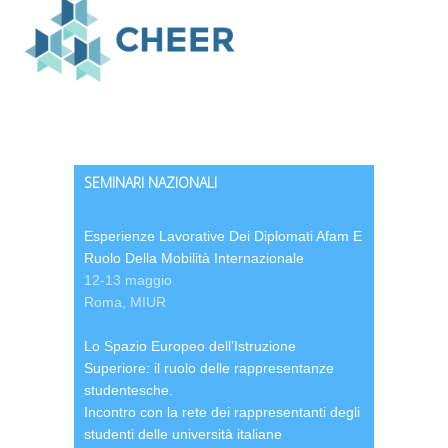
SEMINARI NAZIONALI
Esperienze Lavorative Dei Diplomati Afam E
Ruolo Della Mobilità Internazionale
12-13 maggio
Roma, MIUR
Lo Spazio Europeo dell’Istruzione
Superiore: il ruolo delle rappresentanze
studentesche.
Incontro con la rete dei rappresentanti degli
studenti delle università italiane