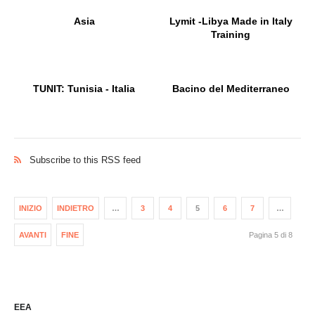
Asia
Lymit -Libya Made in Italy
Training
TUNIT: Tunisia - Italia
Bacino del Mediterraneo
Subscribe to this RSS feed
INIZIO
INDIETRO
…
3
4
5
6
7
…
AVANTI
FINE
Pagina 5 di 8
EEA