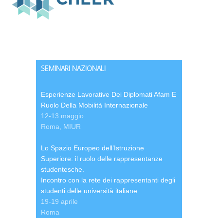
SEMINARI NAZIONALI
Esperienze Lavorative Dei Diplomati Afam E
Ruolo Della Mobilità Internazionale
12-13 maggio
Roma, MIUR
Lo Spazio Europeo dell’Istruzione
Superiore: il ruolo delle rappresentanze
studentesche.
Incontro con la rete dei rappresentanti degli
studenti delle università italiane
19-19 aprile
Roma