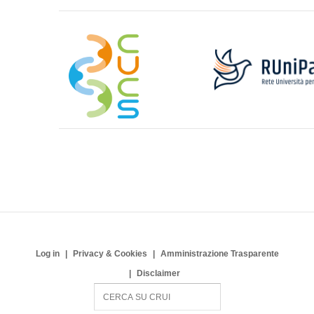
Log in
Privacy & Cookies
Amministrazione Trasparente
Disclaimer
S
e