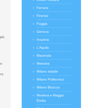
Ferrara
Firenze
Foggia
Genova
più
Insubria
L'Aquila
Macerata
to
Messina
Milano statale
dro
Milano Politecnico
.
Milano Bicocca
Modena e Reggio
Emilia