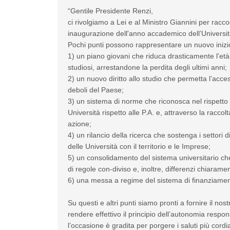
“Gentile Presidente Renzi,
ci rivolgiamo a Lei e al Ministro Giannini per racco
inaugurazione dell'anno accademico dell’Universi
Pochi punti possono rappresentare un nuovo ini
1) un piano giovani che riduca drasticamente l'età 
studiosi, arrestandone la perdita degli ultimi anni;
2) un nuovo diritto allo studio che permetta l’acces
deboli del Paese;
3) un sistema di norme che riconosca nel rispetto de
Università rispetto alle P.A. e, attraverso la racco
azione;
4) un rilancio della ricerca che sostenga i settori 
delle Università con il territorio e le Imprese;
5) un consolidamento del sistema universitario che a
di regole con-diviso e, inoltre, differenzi chiaramen
6) una messa a regime del sistema di finanziament
Su questi e altri punti siamo pronti a fornire il no
rendere effettivo il principio dell’autonomia respo
l’occasione è gradita per porgere i saluti più cordia