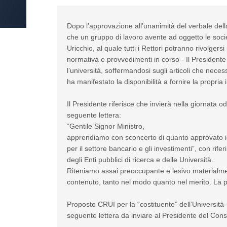
Dopo l’approvazione all’unanimità del verbale del
che un gruppo di lavoro avente ad oggetto le societ
Uricchio, al quale tutti i Rettori potranno rivolgers
normativa e provvedimenti in corso - Il Presidente 
l’università, soffermandosi sugli articoli che nece
ha manifestato la disponibilità a fornire la propria 
Il Presidente riferisce che invierà nella giornata o
seguente lettera:
“Gentile Signor Ministro,
apprendiamo con sconcerto di quanto approvato ieri
per il settore bancario e gli investimenti”, con rife
degli Enti pubblici di ricerca e delle Università.
Riteniamo assai preoccupante e lesivo materialment
contenuto, tanto nel modo quanto nel merito. La pre
Proposte CRUI per la “costituente” dell’Universit
seguente lettera da inviare al Presidente del Consig