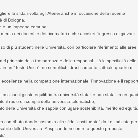
gliere la sfida rivolta agli Atenei anche in occasione della recente
tà di Bologna.
zio e un impegno comune:
media dei docenti e dei ricercatori e che acceleri l'ingresso di giovani
so di più studenti nelle Università, con particolare riferimento alle aree 
l principio della trasparenza e della responsabilità le specificità delle
lta in un “Testo Unico”, ne semplifichi drasticamente l’attuale quadro di
di eccellenza nella competizione internazionale, l’innovazione e il rappor
ssicuri il giusto equilibrio tra università statali e non statali in un qua
te il ruolo e i compiti delle università telematiche;
o delle Università che sappia coniugare sostenibilità, merito ed equità
stro contributo dando sostanza alla sfida “costituente” da Lei indicata per
nsabile delle Università. Auspicando riscontro a queste proposte,
li.”