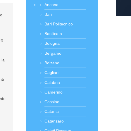
Ancona
Bari
do
Bari Politecnico
Basilicata
UR
Bologna
Bergamo
 la
Bolzano
Cagliari
nti
Calabria
Camerino
anto
Cassino
Catania
Catanzaro
Chieti Pescara