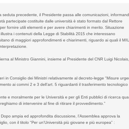
la seduta precedente, il Presidente passa alle comunicazioni, informan
à partecipate costituite dalle università è stato formato dal Rettore
i per fornire utili elementi e per avere chiarimenti in merito. Situazione
illustra i contenuti della Legge di Stabilità 2015 che interessano
ssitano di maggiori approfondimenti e chiarimenti, riguardo ai quali il MI
interpretazione.
dierna al Ministro Giannini, insieme al Presidente del CNR Luigi Nicolais,
 in Consiglio dei Ministri relativamente al decreto-legge “Misure urge
rimento ai commi 2 e 3 dell’art. 5 riguardanti il trasferimento tecnologico
e e moralmente per le Università e per gli Enti pubblici di ricerca qu
ghiamo di intervenire al fine di ritirare il provvedimento.”
à- Dopo ampia ed approfondita discussione, l’Assemblea approva la
lio, con il titolo “Per un'Università più giovane e più europea” :