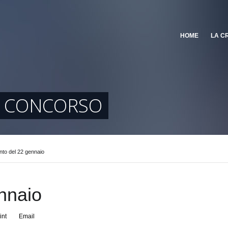
HOME
LA C
I CONCORSO
to del 22 gennaio
nnaio
int
Email