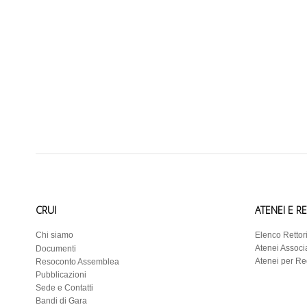
CRUI
ATENEI E R
Chi siamo
Elenco Rettor
Atenei Associa
Documenti
Atenei per R
Resoconto Assemblea
Pubblicazioni
Sede e Contatti
Bandi di Gara