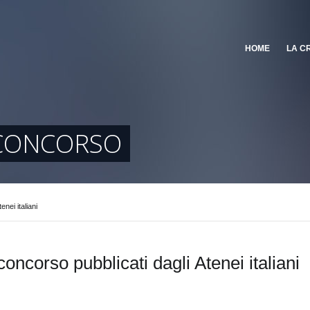
HOME
LA C
 CONCORSO
enei italiani
concorso pubblicati dagli Atenei italiani