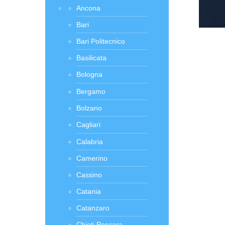
Ancona
Bari
Bari Politecnico
Basilicata
Bologna
Bergamo
Bolzano
Cagliari
Calabria
Camerino
Cassino
Catania
Catanzaro
Chieti Pescara