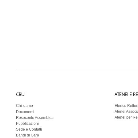
CRUI
ATENEI E R
Chi siamo
Elenco Rettor
Atenei Associa
Documenti
Atenei per R
Resoconto Assemblea
Pubblicazioni
Sede e Contatti
Bandi di Gara