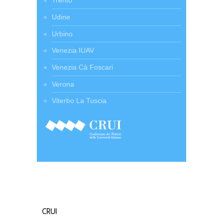
Trento
Udine
Urbino
Venezia IUAV
Venezia Cà Foscari
Verona
Viterbo La Tuscia
CRUI