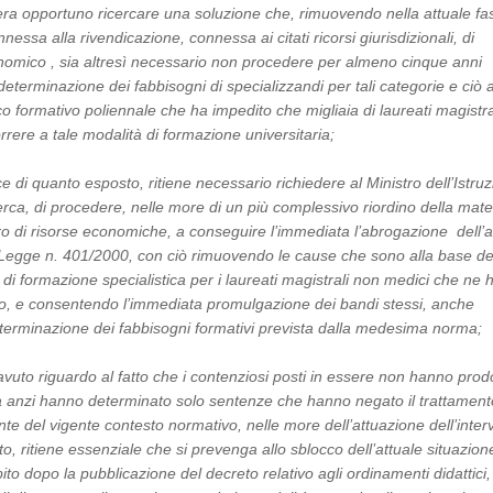
a opportuno ricercare una soluzione che, rimuovendo nella attuale fa
essa alla rivendicazione, connessa ai citati ricorsi giurisdizionali, di
nomico , sia altresì necessario non procedere per almeno cinque anni
determinazione dei fabbisogni di specializzandi per tali categorie e ciò 
co formativo poliennale che ha impedito che migliaia di laureati magistra
rere a tale modalità di formazione universitaria;
e di quanto esposto, ritiene necessario richiedere al Ministro dell’Istruz
erca, di procedere, nelle more di un più complessivo riordino della mate
 di risorse economiche, a conseguire l’immediata l’abrogazione dell’ar
Legge n. 401/2000, con ciò rimuovendo le cause che sono alla base de
 di formazione specialistica per i laureati magistrali non medici che ne
itto, e consentendo l’immediata promulgazione dei bandi stessi, anche
terminazione dei fabbisogni formativi prevista dalla medesima norma;
avuto riguardo al fatto che i contenziosi posti in essere non hanno prod
a anzi hanno determinato solo sentenze che hanno negato il trattament
te del vigente contesto normativo, nelle more dell’attuazione dell’inter
ato, ritiene essenziale che si prevenga allo sblocco dell’attuale situazion
to dopo la pubblicazione del decreto relativo agli ordinamenti didattici,