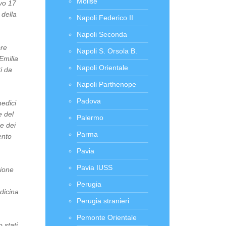
Molise
ivo 17
 della
Napoli Federico II
Napoli Seconda
bre
Napoli S. Orsola B.
Emilia
Napoli Orientale
i da
Napoli Parthenope
Padova
medici
e del
Palermo
ne dei
Parma
ento
Pavia
Pavia IUSS
sione
Perugia
dicina
Perugia stranieri
Pemonte Orientale
 stati