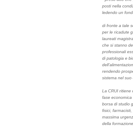
posti nella condi
ledendo un fonda
di fronte a tale
per le ricadute 
laureati magistr
che si stanno de
professionali ess
di patologia e b
dell’alimentazion
rendendo prospett
sistema nel suo
La CRUI ritiene 
fase economica d
borsa di studio g
fisici, farmacist
massima urgenza
della formazione 