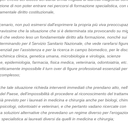
zione di non poter entrare nei percorsi di formazione specialistica, con 
mentale diritto costituzionale,
 scenario, non può esimersi dall’esprimere la propria più viva preoccupa
gravissime che la situazione che si è determinata sta provocando su migl
ali che vedono leso un fondamentale diritto alla formazione, nonché sui
terminando per il Servizio Sanitario Nazionale, che vede rarefarsi figur
enziali per l’assistenza e per la ricerca in campo biomedico, per le disc
iochimica clinica, genetica umana, microbiologia e virologia, scienze
e, epidemiologia, farmacia, fisica medica, veterinaria, odontoiatria, etc.
icamente impossibile il turn over di figure professionali essenziali per 
 complesso;
che tale situazione richieda interventi immediati che prendano atto, nell
el Paese, dell’impossibilità di procedere al riconoscimento del trattam
ià previsto per i laureati in medicina e chirurgia anche per biologi, chimi
i, psicologi, odontoiatri e veterinari, e che pertanto vadano ricercate con
 soluzioni alternative che prevedano un regime diverso per l’erogazio
specialistica ai laureati diversi da quelli in medicina e chirurgia;