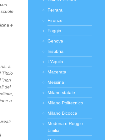
“con
Ferrara
 scuole
Firenze
icina e
Foggia
Genova
Insubria
L'Aquila
ria, a
Macerata
 Titolo
i “non
Messina
li del
Milano statale
ditate,
zione a
Milano Politecnico
Milano Bicocca
ureati
Modena e Reggio
Emilia
i