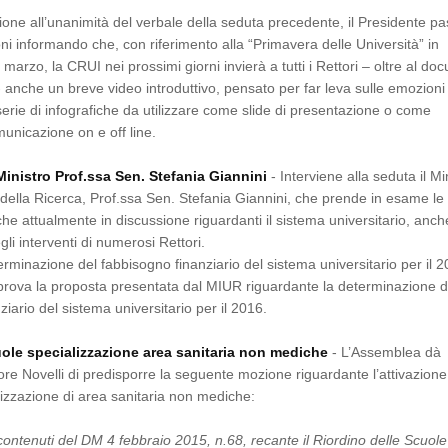
one all’unanimità del verbale della seduta precedente, il Presidente p
ni informando che, con riferimento alla “Primavera delle Università” in
marzo, la CRUI nei prossimi giorni invierà a tutti i Rettori – oltre al d
anche un breve video introduttivo, pensato per far leva sulle emozioni
serie di infografiche da utilizzare come slide di presentazione o come
unicazione on e off line.
Ministro Prof.ssa Sen. Stefania Giannini
- Interviene alla seduta il Mi
e della Ricerca, Prof.ssa Sen. Stefania Giannini, che prende in esame le
iche attualmente in discussione riguardanti il sistema universitario, anch
gli interventi di numerosi Rettori.
erminazione del fabbisogno finanziario del sistema universitario per il 
rova la proposta presentata dal MIUR riguardante la determinazione d
iario del sistema universitario per il 2016.
uole specializzazione area sanitaria non mediche
- L’Assemblea dà
re Novelli di predisporre la seguente mozione riguardante l’attivazione
lizzazione di area sanitaria non mediche:
 contenuti del DM 4 febbraio 2015, n.68, recante il Riordino delle Scuole