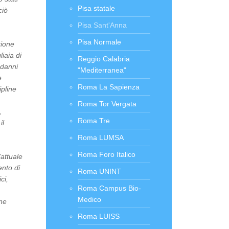
Pisa statale
ciò
Pisa Sant'Anna
Pisa Normale
zione
iaia di
Reggio Calabria
 danni
"Mediterranea"
e
Roma La Sapienza
ipline
Roma Tor Vergata
,
Roma Tre
il
Roma LUMSA
Roma Foro Italico
’attuale
ento di
Roma UNINT
ci,
Roma Campus Bio-
Medico
ne
Roma LUISS