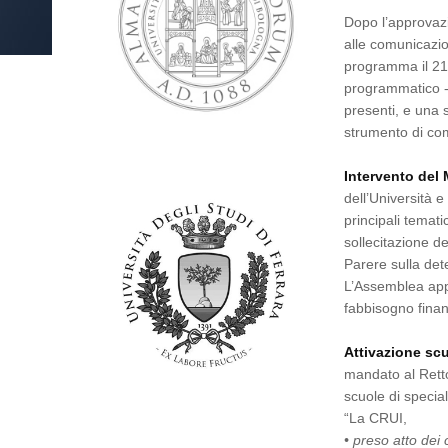
Dopo l’approvazi
alle comunicazio
programma il 21 
programmatico - 
presenti, e una 
strumento di com
Intervento del 
dell’Università 
principali temat
sollecitazione de
Parere sulla det
L’Assemblea app
fabbisogno finanz
Attivazione sc
mandato al Retto
scuole di specia
“La CRUI,
• preso atto dei