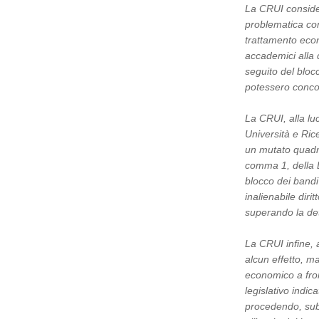
La CRUI consider
problematica conn
trattamento eco
accademici alla 
seguito del bloc
potessero concor
La CRUI, alla luc
Università e Ric
un mutato quadro
comma 1, della 
blocco dei bandi
inalienabile dir
superando la de
La CRUI infine, 
alcun effetto, m
economico a fron
legislativo indic
procedendo, subi