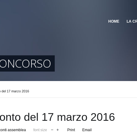
HOME
LA C
 CONCORSO
 del 17 marzo 2016
onto del 17 marzo 2016
onti assemblea
font size
Print
Email