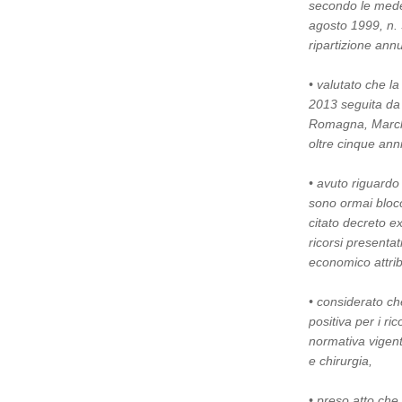
secondo le medes
agosto 1999, n. 
ripartizione annu
• valutato che l
2013 seguita da 
Romagna, Marche 
oltre cinque anni
• avuto riguardo 
sono ormai blocc
citato decreto e
ricorsi presenta
economico attrib
• considerato ch
positiva per i ric
normativa vigent
e chirurgia,
• preso atto che 