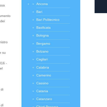
Ancona
assa
Bari
ocumento
Bari Politecnico
 dei
Basilicata
Bologna
nistro
Bergamo
Bolzano
e su
Cagliari
2016 -
Calabria
el
Camerino
Cassino
 di
Catania
Catanzaro
 di
Chieti Pescara