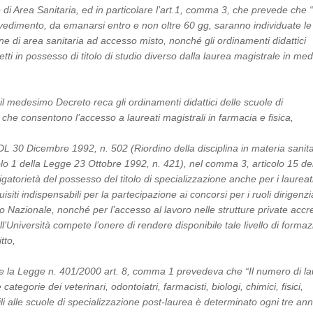
 di Area Sanitaria, ed in particolare l’art.1, comma 3, che prevede che 
edimento, da emanarsi entro e non oltre 60 gg, saranno individuate le
one di area sanitaria ad accesso misto, nonché gli ordinamenti didattici
etti in possesso di titolo di studio diverso dalla laurea magistrale in med
 il medesimo Decreto reca gli ordinamenti didattici delle scuole di
 che consentono l’accesso a laureati magistrali in farmacia e fisica,
 DL 30 Dicembre 1992, n. 502 (Riordino della disciplina in materia sanita
olo 1 della Legge 23 Ottobre 1992, n. 421), nel comma 3, articolo 15 del
igatorietà del possesso del titolo di specializzazione anche per i laureat
uisiti indispensabili per la partecipazione ai concorsi per i ruoli dirigenzia
o Nazionale, nonché per l’accesso al lavoro nelle strutture private accre
l’Università compete l’onere di rendere disponibile tale livello di forma
itto,
e la Legge n. 401/2000 art. 8, comma 1 prevedeva che “Il numero di la
categorie dei veterinari, odontoiatri, farmacisti, biologi, chimici, fisici,
bili alle scuole di specializzazione post-laurea è determinato ogni tre ann