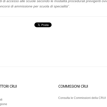
ndi di accesso alle scuole secondo le modalità procedurali previgenti ov
corsi di ammissione per scuola di specialità”.
ETTORI CRUI
COMMISSIONI CRUI
i
Consulta le Commissioni della CRUI
ti
egione