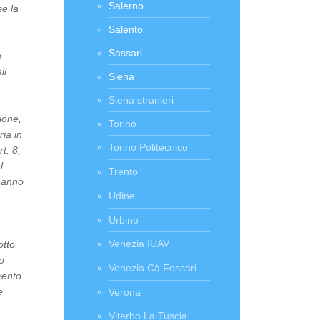
Salerno
se la
Salento
Sassari
a
li
Siena
Siena stranieri
ione,
Torino
ria in
Torino Politecnico
t. 8,
l
Trento
 hanno
Udine
Urbino
Venezia IUAV
otto
o
Venezia Cà Foscari
vento
e
Verona
Viterbo La Tuscia