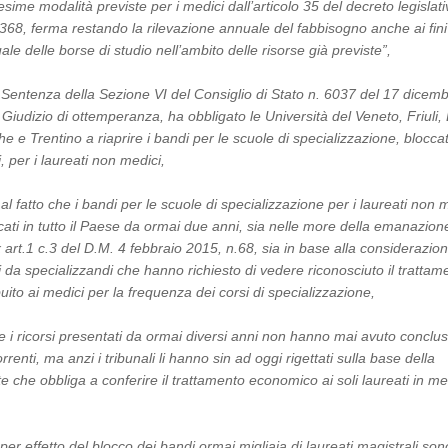
ime modalità previste per i medici dall’articolo 35 del decreto legislat
368, ferma restando la rilevazione annuale del fabbisogno anche ai fini
ale delle borse di studio nell’ambito delle risorse già previste”,
a Sentenza della Sezione VI del Consiglio di Stato n. 6037 del 17 dicem
Giudizio di ottemperanza, ha obbligato le Università del Veneto, Friuli, 
e Trentino a riaprire i bandi per le scuole di specializzazione, bloccat
, per i laureati non medici,
al fatto che i bandi per le scuole di specializzazione per i laureati non 
ati in tutto il Paese da ormai due anni, sia nelle more della emanazion
x art.1 c.3 del D.M. 4 febbraio 2015, n.68, sia in base alla considerazio
ti da specializzandi che hanno richiesto di vedere riconosciuto il trattam
uito ai medici per la frequenza dei corsi di specializzazione,
e i ricorsi presentati da ormai diversi anni non hanno mai avuto conclu
orrenti, ma anzi i tribunali li hanno sin ad oggi rigettati sulla base della
e che obbliga a conferire il trattamento economico ai soli laureati in me
per effetto del blocco dei bandi ormai migliaia di laureati magistrali sono