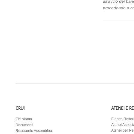
all’avvio dei ba
procedendo a con
CRUI
ATENEI E R
Chi siamo
Elenco Rettor
Atenei Associa
Documenti
Atenei per R
Resoconto Assemblea