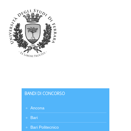
BANDI DI CONCORSO
Ancona
Bari
Bari Politecnico