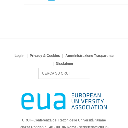
Log in
Privacy & Cookies
Amministrazione Trasparente
Disclaimer
S
e
a
r
c
h
CRUI - Conferenza dei Rettori delle Università italiane
Piazza Rondanini, 48 - 00186 Roma - segreteria@crui.it -