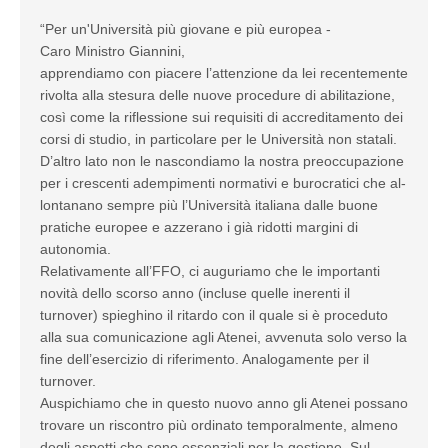
“Per un'Università più giovane e più europea -
Caro Ministro Giannini,
apprendiamo con piacere l’attenzione da lei recentemente
rivolta alla stesura delle nuove procedure di abilitazione,
così come la riflessione sui requisiti di accreditamento dei
corsi di studio, in particolare per le Università non statali.
D’altro lato non le nascondiamo la nostra preoccupazione
per i crescenti adempimenti normativi e burocratici che al-
lontanano sempre più l’Università italiana dalle buone
pratiche europee e azzerano i già ridotti margini di
autonomia.
Relativamente all’FFO, ci auguriamo che le importanti
novità dello scorso anno (incluse quelle inerenti il
turnover) spieghino il ritardo con il quale si è proceduto
alla sua comunicazione agli Atenei, avvenuta solo verso la
fine dell’esercizio di riferimento. Analogamente per il
turnover.
Auspichiamo che in questo nuovo anno gli Atenei possano
trovare un riscontro più ordinato temporalmente, almeno
degli aspetti che sono essenziali per la gestione. Sul