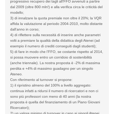
progressivo recupero dei tagli all’FFO avvenuti a partire
dal 2009 (oltre 800 mln!) e alla verifica circa le criticità del
modello;
3) di innalzare la quota premiale non oltre il 20%; la VQR
affida la valutazione al periodo 2004-2010, molto distante
dall'anno in corso;
4) di riflettere sulla necessità di inserire anche parametri
volti a premiare la qualità della didattica degli Atenei (ad
esempio il numero di crediti conseguiti dagli studenti);
5) di fare in modo che l’FFO, se costante rispetto al 2014,
si possa muovere entro un corridoio di sostenibilità
(anche triennale). La nostra proposta è -2% di massima
perdita e +4% di massimo guadagno per un singolo
Ateneo.
Con riferimento al turnover si propone:
1) il ripristino almeno del 100% a livello aggregato:
continua infatti a ridursi il numero di ricercatori e non ci
sono più professori con meno di 40 anni (la nostra
proposta è quella del finanziamento di un Piano Giovani
Ricercatori);
2) un valore minimo di turnover in capo ai singoli Atenei