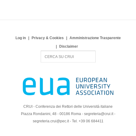
Log in
Privacy & Cookies
Amministrazione Trasparente
Disclaimer
S
e
a
r
c
h
CRUI - Conferenza dei Rettori delle Università italiane
Piazza Rondanini, 48 - 00186 Roma - segreteria@crui.it -
segreteria.crui@pec.it - Tel. +39 06 684411