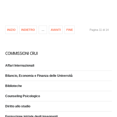
INIZIO
INDIETRO
…
AVANTI
FINE
Pagina 11 di 14
COMMISSIONI CRUI
Affari Internazionali
Bilancio, Economia e Finanza delle Università
Biblioteche
Counseling Psicologico
Diritto allo studio
Formazione iniziale degli insegnanti