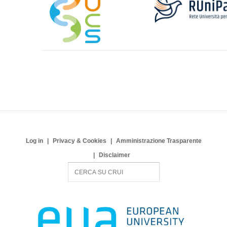
Log in
Privacy & Cookies
Amministrazione Trasparente
Disclaimer
S
e
a
r
c
h