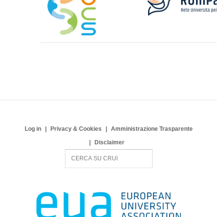
Log in
Privacy & Cookies
Amministrazione Trasparente
Disclaimer
S
e
a
r
c
h