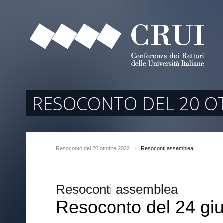
tori
ociati
r Regione
RESOCONTO DEL 20 O
Resoconto del 20 ottobre 2022
/
Resoconti assemblea
arente
Resoconti assemblea
Resoconto del 24 gi