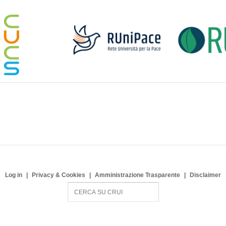
Log in
Privacy & Cookies
Amministrazione Trasparente
Disclaimer
S
e
a
r