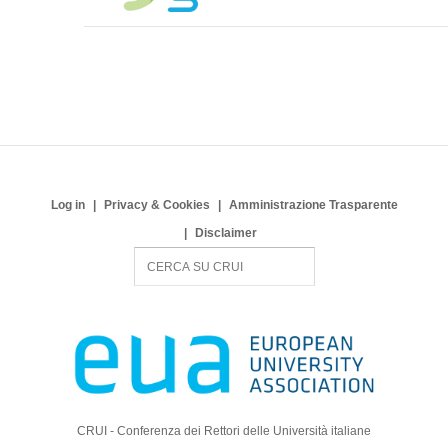
Log in
Privacy & Cookies
Amministrazione Trasparente
Disclaimer
S
e
a
r
c
h
CRUI - Conferenza dei Rettori delle Università italiane