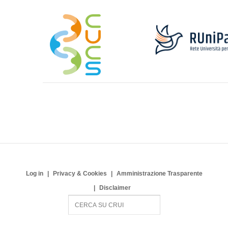
Log in
Privacy & Cookies
Amministrazione Trasparente
Disclaimer
S
e
a