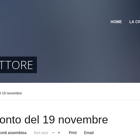
HOME
LA C
ETTORE
l 19 novembre
onto del 19 novembre
onti assemblea
font size
Print
Email