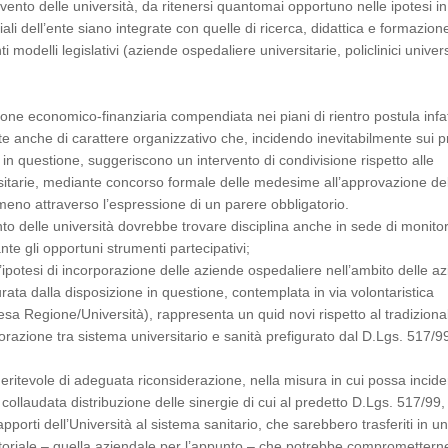
vento delle università, da ritenersi quantomai opportuno nelle ipotesi in 
ziali dell’ente siano integrate con quelle di ricerca, didattica e formazion
i modelli legislativi (aziende ospedaliere universitarie, policlinici univers
e economico-finanziaria compendiata nei piani di rientro postula infat
nte anche di carattere organizzativo che, incidendo inevitabilmente sui pr
e in questione, suggeriscono un intervento di condivisione rispetto alle
ersitarie, mediante concorso formale delle medesime all’approvazione de
eno attraverso l’espressione di un parere obbligatorio.
to delle università dovrebbe trovare disciplina anche in sede di monito
te gli opportuni strumenti partecipativi;
ipotesi di incorporazione delle aziende ospedaliere nell’ambito delle a
urata dalla disposizione in questione, contemplata in via volontaristica
tesa Regione/Università), rappresenta un quid novi rispetto al tradiziona
borazione tra sistema universitario e sanità prefigurato dal D.Lgs. 517/9
eritevole di adeguata riconsiderazione, nella misura in cui possa incide
collaudata distribuzione delle sinergie di cui al predetto D.Lgs. 517/99, 
 apporti dell’Università al sistema sanitario, che sarebbero trasferiti in u
toriale – quella aziendale per l’appunto – che potrebbe compromettern