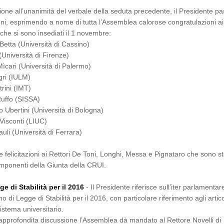
one all’unanimità del verbale della seduta precedente, il Presidente p
ni, esprimendo a nome di tutta l’Assemblea calorose congratulazioni ai
 che si sono insediati il 1 novembre:
 Betta (Università di Cassino)
 (Università di Firenze)
Mìcari (Università di Palermo)
gri (IULM)
trini (IMT)
Ruffo (SISSA)
o Ubertini (Università di Bologna)
 Visconti (LIUC)
auli (Università di Ferrara)
e felicitazioni ai Rettori De Toni, Longhi, Messa e Pignataro che sono st
mponenti della Giunta della CRUI.
e di Stabilità per il 2016
- Il Presidente riferisce sull’iter parlamentar
no di Legge di Stabilità per il 2016, con particolare riferimento agli artico
sistema universitario.
pprofondita discussione l’Assemblea dà mandato al Rettore Novelli di