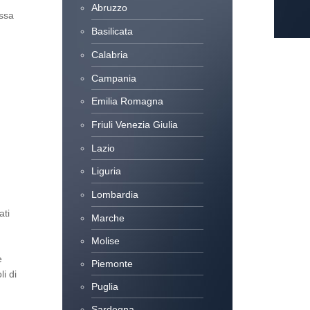
Abruzzo
assa
Basilicata
Calabria
Campania
Emilia Romagna
Friuli Venezia Giulia
Lazio
Liguria
Lombardia
ati
Marche
Molise
e
Piemonte
li di
Puglia
Sardegna