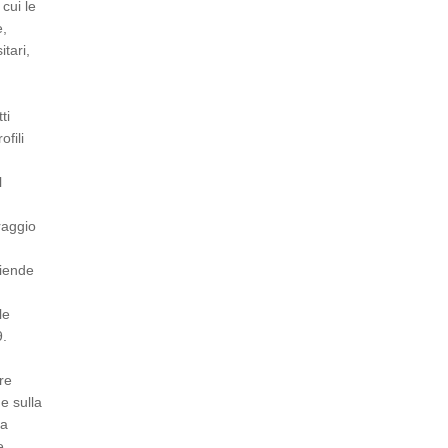
cui le
e,
itari,
ti
ofili
l
raggio
ziende
le
9.
re
e sulla
na
e