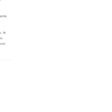
tante
, le
to
 con