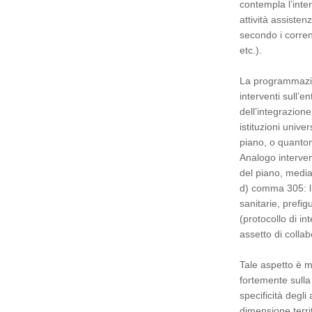
contempla l’inter
attività assisten
secondo i corrent
etc.).
La programmazion
interventi sull’e
dell’integrazion
istituzioni univ
piano, o quantom
Analogo interven
del piano, median
d) comma 305: l’
sanitarie, prefig
(protocollo di in
assetto di colla
Tale aspetto è m
fortemente sulla 
specificità degli
dimensione terri