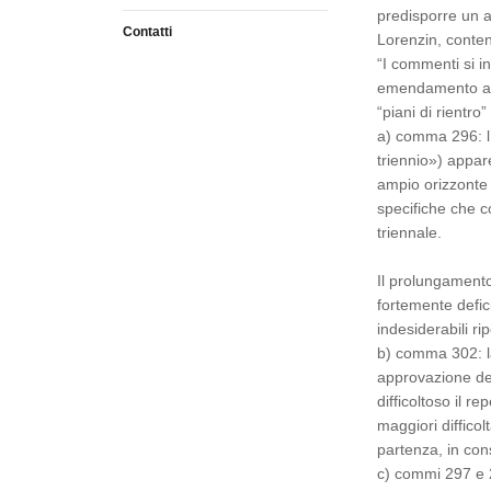
predisporre un a
Contatti
Lorenzin, conten
“I commenti si in
emendamento alla
“piani di rientro”
a) comma 296: l’
triennio») appar
ampio orizzonte 
specifiche che 
triennale.
Il prolungamento
fortemente defic
indesiderabili ri
b) comma 302: la
approvazione de
difficoltoso il r
maggiori difficol
partenza, in con
c) commi 297 e 2