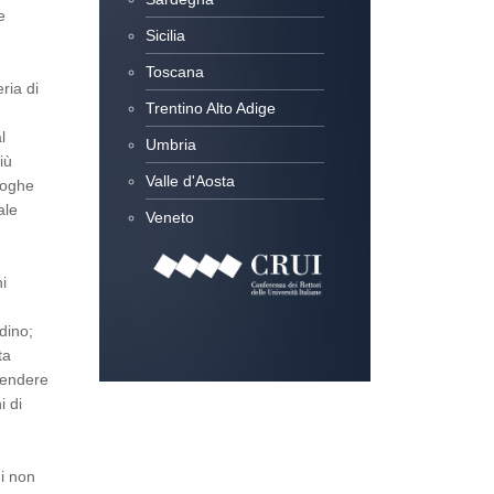
e
Sicilia
Toscana
ria di
Trentino Alto Adige
l
Umbria
iù
Valle d'Aosta
roghe
ale
Veneto
i
adino;
ta
rendere
i di
i non