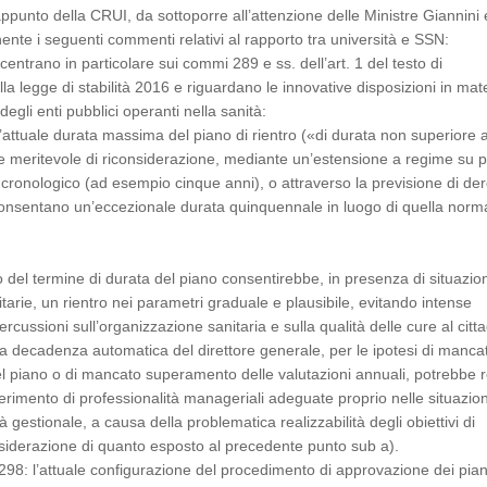
ppunto della CRUI, da sottoporre all’attenzione delle Ministre Giannini 
ente i seguenti commenti relativi al rapporto tra università e SSN:
centrano in particolare sui commi 289 e ss. dell’art. 1 del testo di
 legge di stabilità 2016 e riguardano le innovative disposizioni in mate
 degli enti pubblici operanti nella sanità:
attuale durata massima del piano di rientro («di durata non superiore a
e meritevole di riconsiderazione, mediante un’estensione a regime su p
cronologico (ad esempio cinque anni), o attraverso la previsione di de
consentano un’eccezionale durata quinquennale in luogo di quella norm
 del termine di durata del piano consentirebbe, in presenza di situazion
itarie, un rientro nei parametri graduale e plausibile, evitando intense
percussioni sull’organizzazione sanitaria e sulla qualità delle cure al citt
 decadenza automatica del direttore generale, per le ipotesi di manca
l piano o di mancato superamento delle valutazioni annuali, potrebbe 
eperimento di professionalità manageriali adeguate proprio nelle situazion
tà gestionale, a causa della problematica realizzabilità degli obiettivi di
siderazione di quanto esposto al precedente punto sub a).
98: l’attuale configurazione del procedimento di approvazione dei pian