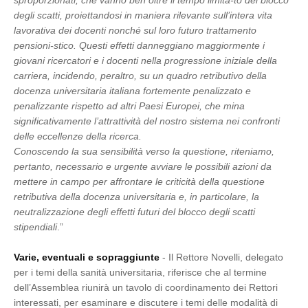
sproporzionati, che vanno ben oltre il tempo limita-to del blocco
degli scatti, proiettandosi in maniera rilevante sull’intera vita
lavorativa dei docenti nonché sul loro futuro trattamento
pensioni-stico. Questi effetti danneggiano maggiormente i
giovani ricercatori e i docenti nella progressione iniziale della
carriera, incidendo, peraltro, su un quadro retributivo della
docenza universitaria italiana fortemente penalizzato e
penalizzante rispetto ad altri Paesi Europei, che mina
significativamente l’attrattività del nostro sistema nei confronti
delle eccellenze della ricerca.
Conoscendo la sua sensibilità verso la questione, riteniamo,
pertanto, necessario e urgente avviare le possibili azioni da
mettere in campo per affrontare le criticità della questione
retributiva della docenza universitaria e, in particolare, la
neutralizzazione degli effetti futuri del blocco degli scatti
stipendiali
.”
Varie, eventuali e sopraggiunte
- Il Rettore Novelli, delegato
per i temi della sanità universitaria, riferisce che al termine
dell’Assemblea riunirà un tavolo di coordinamento dei Rettori
interessati, per esaminare e discutere i temi delle modalità di