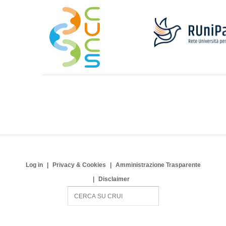
Log in
Privacy & Cookies
Amministrazione Trasparente
Disclaimer
S
e
a
r