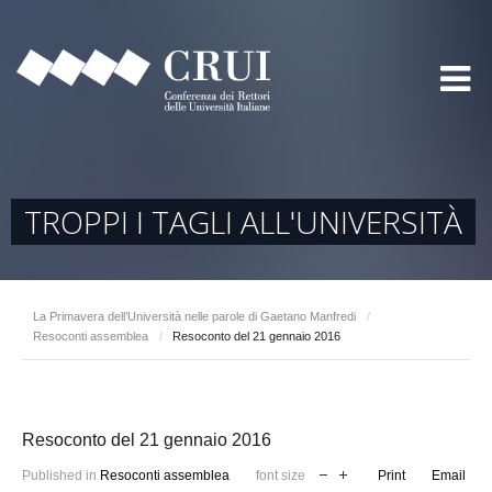
TROPPI I TAGLI ALL'UNIVERSITÀ
La Primavera dell’Università nelle parole di Gaetano Manfredi
/
Resoconti assemblea
/
Resoconto del 21 gennaio 2016
Resoconto del 21 gennaio 2016
Published in
Resoconti assemblea
font size
Print
Email