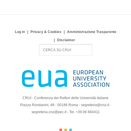
Log in
Privacy & Cookies
Amministrazione Trasparente
Disclaimer
S
e
a
r
c
h
CRUI - Conferenza dei Rettori delle Università italiane
Piazza Rondanini, 48 - 00186 Roma - segreteria@crui.it -
segreteria.crui@pec.it - Tel. +39 06 684411