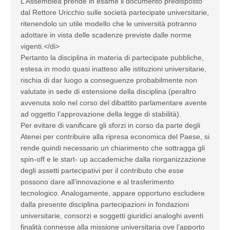
L’Assemblea prende in esame il documento predisposto
dal Rettore Uricchio sulle società partecipate universitarie,
ritenendolo un utile modello che le università potranno
adottare in vista delle scadenze previste dalle norme
vigenti.</di>
Pertanto la disciplina in materia di partecipate pubbliche,
estesa in modo quasi inatteso alle istituzioni universitarie,
rischia di dar luogo a conseguenze probabilmente non
valutate in sede di estensione della disciplina (peraltro
avvenuta solo nel corso del dibattito parlamentare avente
ad oggetto l’approvazione della legge di stabilità).
Per evitare di vanificare gli sforzi in corso da parte degli
Atenei per contribuire alla ripresa economica del Paese, si
rende quindi necessario un chiarimento che sottragga gli
spin-off e le start- up accademiche dalla riorganizzazione
degli assetti partecipativi per il contributo che esse
possono dare all’innovazione e al trasferimento
tecnologico. Analogamente, appare opportuno escludere
dalla presente disciplina partecipazioni in fondazioni
universitarie, consorzi e soggetti giuridici analoghi aventi
finalità connesse alla missione universitaria ove l’apporto