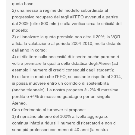
quota base;
2) una messa a regime del modello subordinata al
progressivo recupero dei tagli all’FFO avvenuti a partire
dal 2009 (oltre 800 mln!) e alla verifica circa le criticità del
modello;
3) di innalzare la quota premiale non oltre il 20%; la VQR
affida la valutazione al periodo 2004-2010, molto distante
dall'anno in corso;
4) di riflettere sulla necessità di inserire anche parametri
volti a premiare la qualità della didattica degli Atenei (ad
esempio il numero di crediti conseguiti dagli studenti);
5) di fare in modo che l’FFO, se costante rispetto al 2014,
si possa muovere entro un corridoio di sostenibilità
(anche triennale). La nostra proposta è -2% di massima
perdita e +4% di massimo guadagno per un singolo
Ateneo.
Con riferimento al turnover si propone:
1) il ripristino almeno del 100% a livello aggregato:
continua infatti a ridursi il numero di ricercatori e non ci
sono più professori con meno di 40 anni (la nostra