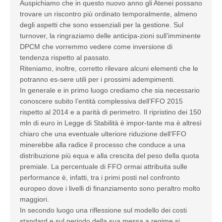
Auspichiamo che in questo nuovo anno gli Atenei possano
trovare un riscontro più ordinato temporalmente, almeno
degli aspetti che sono essenziali per la gestione. Sul
turnover, la ringraziamo delle anticipa-zioni sull’imminente
DPCM che vorremmo vedere come inversione di
tendenza rispetto al passato.
Riteniamo, inoltre, corretto rilevare alcuni elementi che le
potranno es-sere utili per i prossimi adempimenti.
In generale e in primo luogo crediamo che sia necessario
conoscere subito l’entità complessiva dell’FFO 2015
rispetto al 2014 e a parità di perimetro. Il ripristino dei 150
mln di euro in Legge di Stabilità è impor-tante ma è altresì
chiaro che una eventuale ulteriore riduzione dell’FFO
minerebbe alla radice il processo che conduce a una
distribuzione più equa e alla crescita del peso della quota
premiale. La percentuale di FFO ormai attribuita sulle
performance è, infatti, tra i primi posti nel confronto
europeo dove i livelli di finanziamento sono peraltro molto
maggiori.
In secondo luogo una riflessione sul modello dei costi
standard e sul periodo della sua messa a regime si