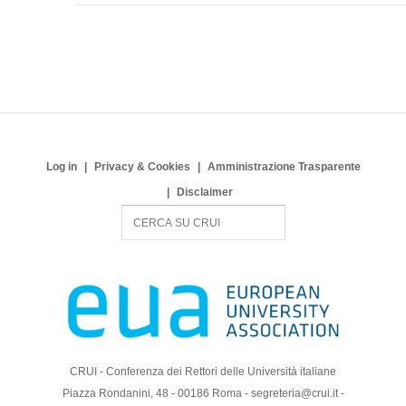
Log in
Privacy & Cookies
Amministrazione Trasparente
Disclaimer
S
e
a
r
c
h
CRUI - Conferenza dei Rettori delle Università italiane
Piazza Rondanini, 48 - 00186 Roma - segreteria@crui.it -