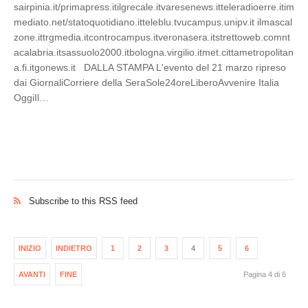
sairpinia.it/primapress.itilgrecale.itvaresenews.itteleradioerre.itim
mediato.net/statoquotidiano.itteleblu.tvucampus.unipv.it ilmascal
zone.ittrgmedia.itcontrocampus.itveronasera.itstrettoweb.comnt
acalabria.itsassuolo2000.itbologna.virgilio.itmet.cittametropolitan
a.fi.itgonews.it DALLA STAMPA L'evento del 21 marzo ripreso
dai GiornaliCorriere della SeraSole24oreLiberoAvvenire Italia
OggiIl…
Subscribe to this RSS feed
INIZIO
INDIETRO
1
2
3
4
5
6
AVANTI
FINE
Pagina 4 di 6