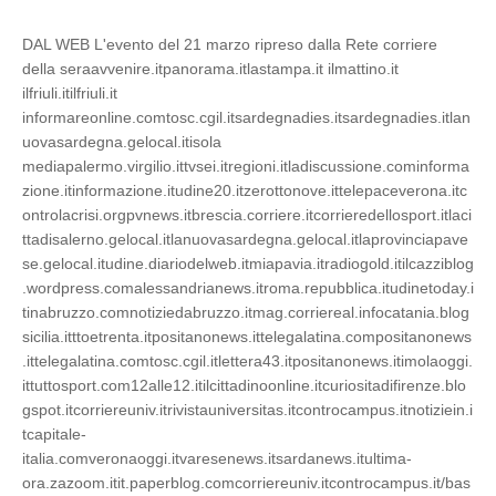
DAL WEB L'evento del 21 marzo ripreso dalla Rete corriere
della seraavvenire.itpanorama.itlastampa.it ilmattino.it
ilfriuli.itilfriuli.it
informareonline.comtosc.cgil.itsardegnadies.itsardegnadies.itlan
uovasardegna.gelocal.itisola
mediapalermo.virgilio.ittvsei.itregioni.itladiscussione.cominforma
zione.itinformazione.itudine20.itzerottonove.ittelepaceverona.itc
ontrolacrisi.orgpvnews.itbrescia.corriere.itcorrieredellosport.itlaci
ttadisalerno.gelocal.itlanuovasardegna.gelocal.itlaprovinciapave
se.gelocal.itudine.diariodelweb.itmiapavia.itradiogold.itilcazziblog
.wordpress.comalessandrianews.itroma.repubblica.itudinetoday.i
tinabruzzo.comnotiziedabruzzo.itmag.corriereal.infocatania.blog
sicilia.itttoetrenta.itpositanonews.ittelegalatina.compositanonews
.ittelegalatina.comtosc.cgil.itlettera43.itpositanonews.itimolaoggi.
ittuttosport.com12alle12.itilcittadinoonline.itcuriositadifirenze.blo
gspot.itcorriereuniv.itrivistauniversitas.itcontrocampus.itnotiziein.i
tcapitale-
italia.comveronaoggi.itvaresenews.itsardanews.itultima-
ora.zazoom.itit.paperblog.comcorriereuniv.itcontrocampus.it/bas