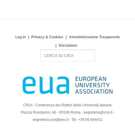
Log in
Privacy & Cookies
Amministrazione Trasparente
Disclaimer
S
e
a
r
c
h
CRUI - Conferenza dei Rettori delle Università italiane
Piazza Rondanini, 48 - 00186 Roma - segreteria@crui.it -
segreteria.crui@pec.it - Tel. +39 06 684411