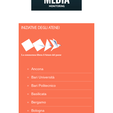
INIZIATIVE DEGLI ATENEI
Ancona
Bari Università
Bari Politecnico
Basilicata
Bergamo
Bologna