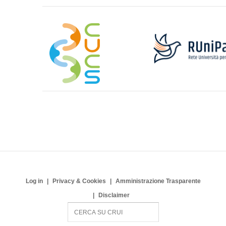
Log in
Privacy & Cookies
Amministrazione Trasparente
Disclaimer
S
e