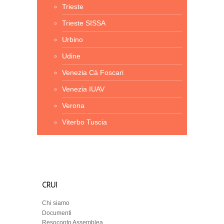
Trieste
Trieste SISSA
Urbino
Udine
Venezia Cà Foscari
Venezia IUAV
Verona
Viterbo Tuscia
CRUI
Chi siamo
Documenti
Resoconto Assemblea