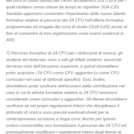
dei corsi di studio attivati per l’anno accademico 2017/18 e per i
quali risultano ormai chiuse da tempo le rispettive SUA-CdS.
Sarebbe opportuno consentire l’inserimento delle nuove attività
formative relative al percorso dei 24 CFU nell’offerta formativa
programmata ed erogata dei corsi di studio (SUA-CdS) anche al
fine di consentire la loro registrazione come esami sostenuti in
ANS.
7) Percorso formativo di 24 CFU per i dottorandi di ricerca: gli
studenti del dottorato sono a tutti gli effetti studenti, ancorché
del terzo ciclo dell’istruzione superiore, e quindi dovrebbero
poter acquisire i 24 CFU come CFU aggiuntivi (o come CFU
curriculari nel caso di dottorati specifici). Essi, inoltre,
dovrebbero poter usufruire dell’esonero dalla contribuzione nel
caso in cui le attività formative relative ai 24 CFU venissero
considerate come curriculari o aggiuntive. Gli Atenei dovrebbero
verificare se nei propri regolamenti interni che disciplinano il
dottorato di ricerca sono previsti eventuali divieti per la
contemporanea iscrizione a doppi corsi. Anche per questo
motivo converrebbe non formalizzare il percorso dei 24 CFU ed
eventualmente modificare i regolamenti interni degli Atenei al