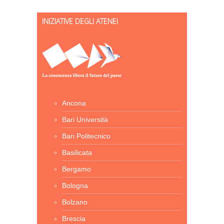
INIZIATIVE DEGLI ATENEI
Ancona
Bari Università
Bari Politecnico
Basilicata
Bergamo
Bologna
Bolzano
Brescia