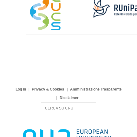
Log in
Privacy & Cookies
Amministrazione Trasparente
Disclaimer
S
e
a
r
c
h