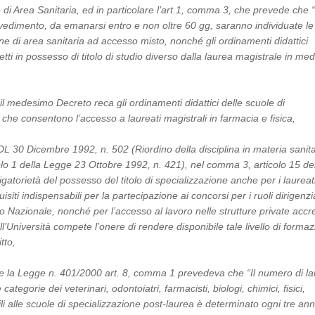
 di Area Sanitaria, ed in particolare l’art.1, comma 3, che prevede che 
edimento, da emanarsi entro e non oltre 60 gg, saranno individuate le
one di area sanitaria ad accesso misto, nonché gli ordinamenti didattici
etti in possesso di titolo di studio diverso dalla laurea magistrale in med
 il medesimo Decreto reca gli ordinamenti didattici delle scuole di
 che consentono l’accesso a laureati magistrali in farmacia e fisica,
 DL 30 Dicembre 1992, n. 502 (Riordino della disciplina in materia sanita
olo 1 della Legge 23 Ottobre 1992, n. 421), nel comma 3, articolo 15 del
igatorietà del possesso del titolo di specializzazione anche per i laureat
uisiti indispensabili per la partecipazione ai concorsi per i ruoli dirigenzia
o Nazionale, nonché per l’accesso al lavoro nelle strutture private accre
l’Università compete l’onere di rendere disponibile tale livello di forma
itto,
e la Legge n. 401/2000 art. 8, comma 1 prevedeva che “Il numero di la
categorie dei veterinari, odontoiatri, farmacisti, biologi, chimici, fisici,
bili alle scuole di specializzazione post-laurea è determinato ogni tre ann