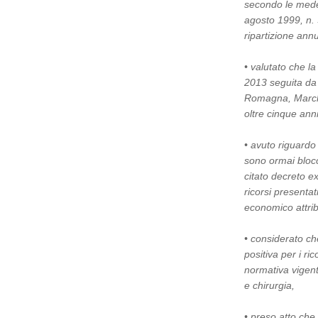
secondo le medes
agosto 1999, n. 
ripartizione annu
• valutato che l
2013 seguita da 
Romagna, Marche 
oltre cinque anni
• avuto riguardo 
sono ormai blocc
citato decreto e
ricorsi presenta
economico attrib
• considerato ch
positiva per i ric
normativa vigent
e chirurgia,
• preso atto che 