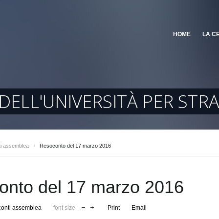
HOME
LA C
ELL'UNIVERSITÀ PER STRAN
i assemblea
/
Resoconto del 17 marzo 2016
onto del 17 marzo 2016
onti assemblea
font size
Print
Email