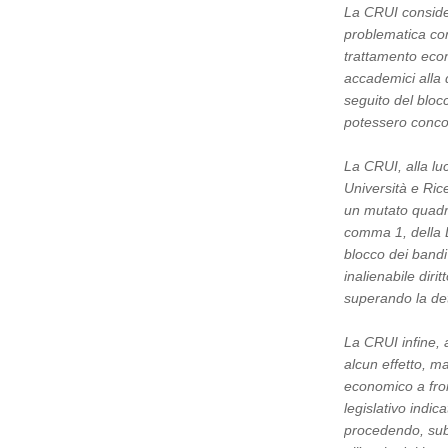
La CRUI consider
problematica conn
trattamento eco
accademici alla 
seguito del bloc
potessero concor
La CRUI, alla luc
Università e Ric
un mutato quadro
comma 1, della 
blocco dei bandi
inalienabile dir
superando la de
La CRUI infine, 
alcun effetto, m
economico a fron
legislativo indic
procedendo, subi