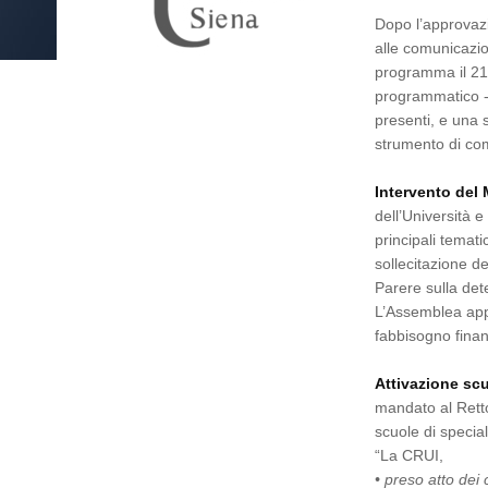
Dopo l’approvazi
alle comunicazio
programma il 21 
programmatico - 
presenti, e una 
strumento di com
Intervento del 
dell’Università 
principali temat
sollecitazione de
Parere sulla det
L’Assemblea app
fabbisogno finanz
Attivazione sc
mandato al Retto
scuole di specia
“La CRUI,
• preso atto dei