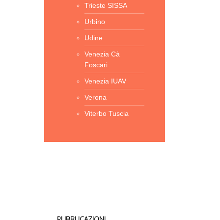
Trieste SISSA
Urbino
Udine
Venezia Cà
Foscari
Venezia IUAV
Verona
Viterbo Tuscia
PUBBLICAZIONI