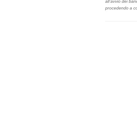
all’avvio dei ba
procedendo a con