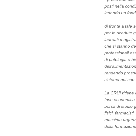
posti nella condi
ledendo un fonda
di fronte a tale
per le ricadute 
laureati magistr
che si stanno de
professionali ess
di patologia e b
dell’alimentazion
rendendo prospett
sistema nel suo
La CRUI ritiene 
fase economica d
borsa di studio g
fisici, farmacist
massima urgenza
della formazione 