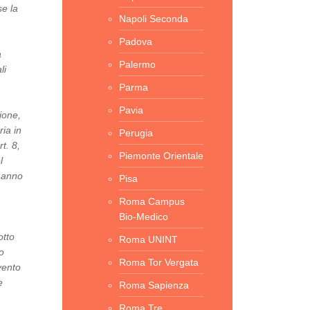
se la
Napoli Seconda
Padova
a
Palermo
li
Parma
Pavia
ione,
ria in
Perugia
t. 8,
Piemonte Orientale
l
 hanno
Pisa
Roma Campus
Bio-Medico
otto
Roma UNINT
o
Roma Tor Vergata
vento
e
Roma Sapienza
Roma Tre