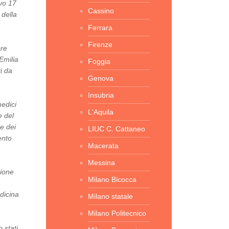
ivo 17
Cassino
 della
Ferrara
Firenze
bre
Emilia
Foggia
i da
Genova
Insubria
medici
L'Aquila
e del
ne dei
LIUC C. Cattaneo
ento
Macerata
Messina
sione
Milano Bicocca
dicina
Milano statale
Milano Politecnico
 stati