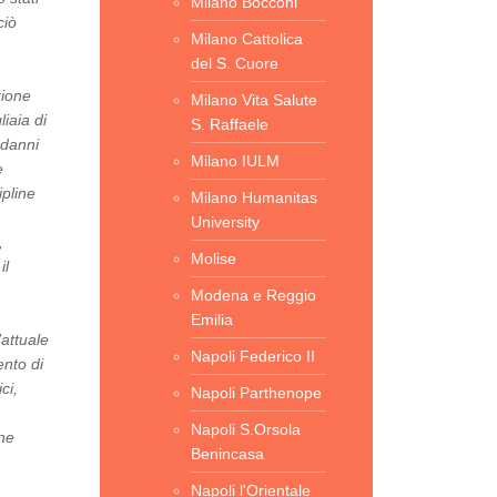
Milano Bocconi
ciò
Milano Cattolica
del S. Cuore
zione
Milano Vita Salute
iaia di
S. Raffaele
 danni
Milano IULM
e
ipline
Milano Humanitas
University
,
Molise
il
Modena e Reggio
Emilia
’attuale
Napoli Federico II
ento di
ci,
Napoli Parthenope
Napoli S.Orsola
ne
Benincasa
Napoli l'Orientale