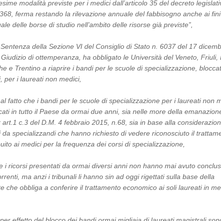
ime modalità previste per i medici dall’articolo 35 del decreto legislat
368, ferma restando la rilevazione annuale del fabbisogno anche ai fini
ale delle borse di studio nell’ambito delle risorse già previste”,
a Sentenza della Sezione VI del Consiglio di Stato n. 6037 del 17 dicem
Giudizio di ottemperanza, ha obbligato le Università del Veneto, Friuli, 
e Trentino a riaprire i bandi per le scuole di specializzazione, bloccat
, per i laureati non medici,
al fatto che i bandi per le scuole di specializzazione per i laureati non 
ati in tutto il Paese da ormai due anni, sia nelle more della emanazion
x art.1 c.3 del D.M. 4 febbraio 2015, n.68, sia in base alla considerazio
ti da specializzandi che hanno richiesto di vedere riconosciuto il trattam
uito ai medici per la frequenza dei corsi di specializzazione,
e i ricorsi presentati da ormai diversi anni non hanno mai avuto conclu
orrenti, ma anzi i tribunali li hanno sin ad oggi rigettati sulla base della
e che obbliga a conferire il trattamento economico ai soli laureati in me
per effetto del blocco dei bandi ormai migliaia di laureati magistrali sono