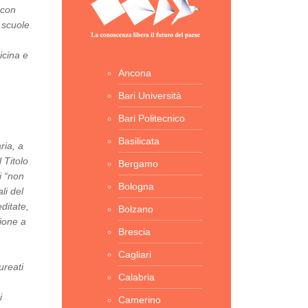
“con
 scuole
icina e
Ancona
Bari Università
Bari Politecnico
Basilicata
ria, a
 Titolo
Bergamo
i “non
Bologna
li del
ditate,
Bolzano
zione a
Brescia
Cagliari
ureati
Calabria
i
Camerino