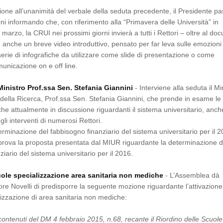
one all’unanimità del verbale della seduta precedente, il Presidente p
ni informando che, con riferimento alla “Primavera delle Università” in
marzo, la CRUI nei prossimi giorni invierà a tutti i Rettori – oltre al d
anche un breve video introduttivo, pensato per far leva sulle emozioni
serie di infografiche da utilizzare come slide di presentazione o come
unicazione on e off line.
Ministro Prof.ssa Sen. Stefania Giannini
- Interviene alla seduta il Mi
e della Ricerca, Prof.ssa Sen. Stefania Giannini, che prende in esame le
iche attualmente in discussione riguardanti il sistema universitario, anch
gli interventi di numerosi Rettori.
erminazione del fabbisogno finanziario del sistema universitario per il 
rova la proposta presentata dal MIUR riguardante la determinazione d
iario del sistema universitario per il 2016.
uole specializzazione area sanitaria non mediche
- L’Assemblea dà
re Novelli di predisporre la seguente mozione riguardante l’attivazione
lizzazione di area sanitaria non mediche:
 contenuti del DM 4 febbraio 2015, n.68, recante il Riordino delle Scuole