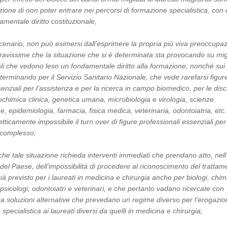
zione di non poter entrare nei percorsi di formazione specialistica, con 
mentale diritto costituzionale,
 scenario, non può esimersi dall’esprimere la propria più viva preoccupa
gravissime che la situazione che si è determinata sta provocando su migl
ali che vedono leso un fondamentale diritto alla formazione, nonché sui
terminando per il Servizio Sanitario Nazionale, che vede rarefarsi figur
enziali per l’assistenza e per la ricerca in campo biomedico, per le disc
iochimica clinica, genetica umana, microbiologia e virologia, scienze
e, epidemiologia, farmacia, fisica medica, veterinaria, odontoiatria, etc.
icamente impossibile il turn over di figure professionali essenziali per 
 complesso;
che tale situazione richieda interventi immediati che prendano atto, nell
el Paese, dell’impossibilità di procedere al riconoscimento del trattam
ià previsto per i laureati in medicina e chirurgia anche per biologi, chimi
i, psicologi, odontoiatri e veterinari, e che pertanto vadano ricercate con
 soluzioni alternative che prevedano un regime diverso per l’erogazio
specialistica ai laureati diversi da quelli in medicina e chirurgia;