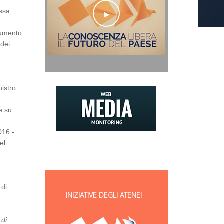
assa
ocumento
 dei
nistro
e su
2016 -
el
 di
INIZIATIVE DEGLI ATENEI
 di