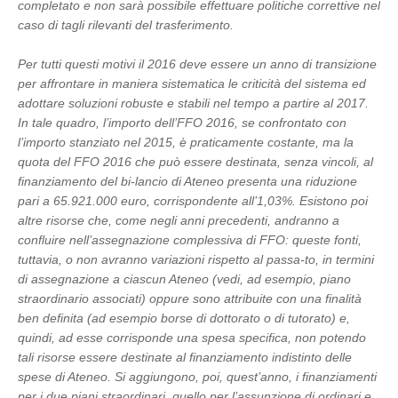
completato e non sarà possibile effettuare politiche correttive nel
caso di tagli rilevanti del trasferimento.
Per tutti questi motivi il 2016 deve essere un anno di transizione
per affrontare in maniera sistematica le criticità del sistema ed
adottare soluzioni robuste e stabili nel tempo a partire al 2017.
In tale quadro, l’importo dell’FFO 2016, se confrontato con
l’importo stanziato nel 2015, è praticamente costante, ma la
quota del FFO 2016 che può essere destinata, senza vincoli, al
finanziamento del bi-lancio di Ateneo presenta una riduzione
pari a 65.921.000 euro, corrispondente all’1,03%. Esistono poi
altre risorse che, come negli anni precedenti, andranno a
confluire nell’assegnazione complessiva di FFO: queste fonti,
tuttavia, o non avranno variazioni rispetto al passa-to, in termini
di assegnazione a ciascun Ateneo (vedi, ad esempio, piano
straordinario associati) oppure sono attribuite con una finalità
ben definita (ad esempio borse di dottorato o di tutorato) e,
quindi, ad esse corrisponde una spesa specifica, non potendo
tali risorse essere destinate al finanziamento indistinto delle
spese di Ateneo. Si aggiungono, poi, quest’anno, i finanziamenti
per i due piani straordinari, quello per l’assunzione di ordinari e