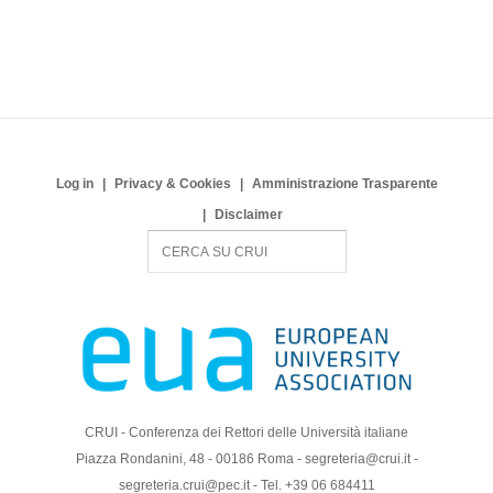
Log in
Privacy & Cookies
Amministrazione Trasparente
Disclaimer
S
e
a
r
c
h
CRUI - Conferenza dei Rettori delle Università italiane
Piazza Rondanini, 48 - 00186 Roma - segreteria@crui.it -
segreteria.crui@pec.it - Tel. +39 06 684411