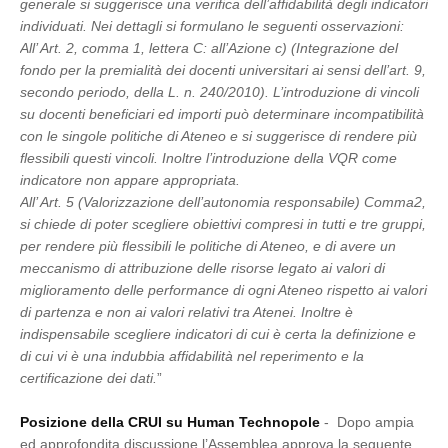
generale si suggerisce una verifica dell’affidabilità degli indicatori
individuati. Nei dettagli si formulano le seguenti osservazioni:
All’ Art. 2, comma 1, lettera C: all’Azione c) (Integrazione del
fondo per la premialità dei docenti universitari ai sensi dell’art. 9,
secondo periodo, della L. n. 240/2010). L’introduzione di vincoli
su docenti beneficiari ed importi può determinare incompatibilità
con le singole politiche di Ateneo e si suggerisce di rendere più
flessibili questi vincoli. Inoltre l’introduzione della VQR come
indicatore non appare appropriata.
All’ Art. 5 (Valorizzazione dell’autonomia responsabile) Comma2,
si chiede di poter scegliere obiettivi compresi in tutti e tre gruppi,
per rendere più flessibili le politiche di Ateneo, e di avere un
meccanismo di attribuzione delle risorse legato ai valori di
miglioramento delle performance di ogni Ateneo rispetto ai valori
di partenza e non ai valori relativi tra Atenei. Inoltre è
indispensabile scegliere indicatori di cui è certa la definizione e
di cui vi è una indubbia affidabilità nel reperimento e la
certificazione dei dati.
”
Posizione della CRUI su Human Technopole
- Dopo ampia
ed approfondita discussione l’Assemblea approva la seguente