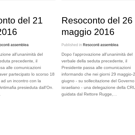
nto del 21
Resoconto del 26
 2016
maggio 2016
oconti assemblea
Published in
Resoconti assemblea
zione all’unanimità del
Dopo l’approvazione all’unanimità del
eduta precedente, il
verbale della seduta precedente, il
sa alle comunicazioni
Presidente passa alle comunicazioni
aver partecipato lo scorso 18
informando che nei giorni 29 maggio-
 ad un incontro con la
giugno - su sollecitazione del Governo
timafia presieduta dall’On.
israeliano - una delegazione della CRU
…
guidata dal Rettore Rugge,…