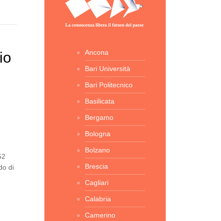
Ancona
io
Bari Università
Bari Politecnico
Basilicata
Bergamo
Bologna
Bolzano
52
Brescia
do di
Cagliari
Calabria
Camerino