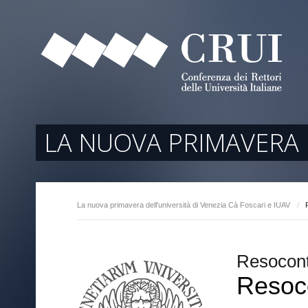
tori
ociati
r Regione
LA NUOVA PRIMAVERA D
La nuova primavera dell'università di Venezia Cà Foscari e IUAV
/
arente
Resocont
Resoc