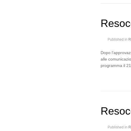
Resoc
Published in
R
Dopo l’approvazi
alle comunicazio
programma il 21 
Resoco
Published in
R