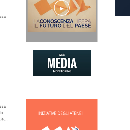
assa
assa
lo
INIZIATIVE DEGLI ATENEI
uale…