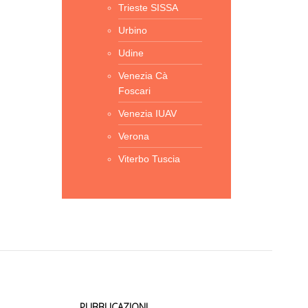
Trieste SISSA
Urbino
Udine
Venezia Cà
Foscari
Venezia IUAV
Verona
Viterbo Tuscia
PUBBLICAZIONI