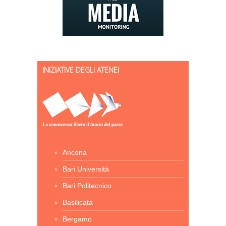
INIZIATIVE DEGLI ATENEI
Ancona
Bari Università
Bari Politecnico
Basilicata
Bergamo