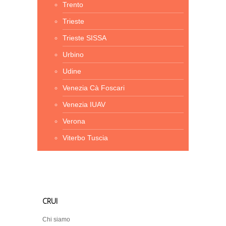
Trento
Trieste
Trieste SISSA
Urbino
Udine
Venezia Cà Foscari
Venezia IUAV
Verona
Viterbo Tuscia
CRUI
Chi siamo