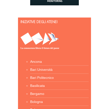
INIZIATIVE DEGLI ATENEI
Ancona
Bari Università
Bari Politecnico
Basilicata
Bergamo
Bologna