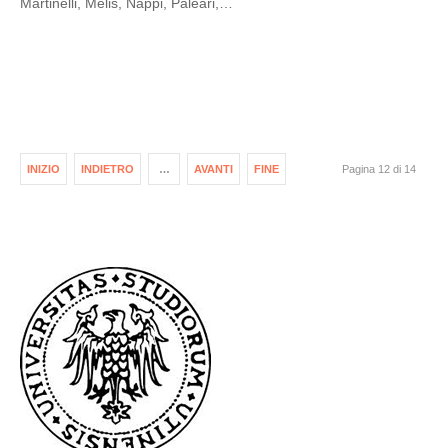
Martinelli, Melis, Nappi, Paleari,…
INIZIO
INDIETRO
…
AVANTI
FINE
Pagina 12 di 14