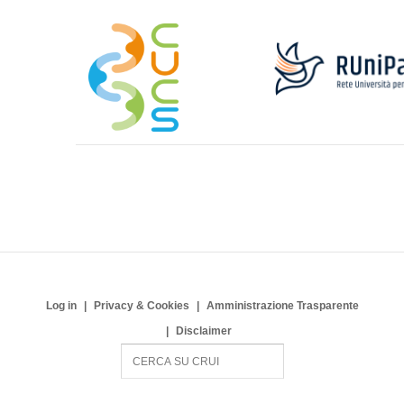
Log in
Privacy & Cookies
Amministrazione Trasparente
Disclaimer
S
e
a