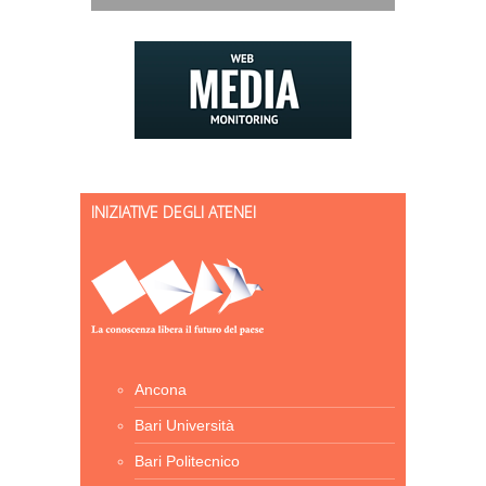
INIZIATIVE DEGLI ATENEI
Ancona
Bari Università
Bari Politecnico