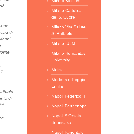
Milano Bocconi
ciò
Milano Cattolica
del S. Cuore
zione
Milano Vita Salute
iaia di
S. Raffaele
 danni
Milano IULM
e
ipline
Milano Humanitas
University
,
Molise
il
Modena e Reggio
Emilia
’attuale
Napoli Federico II
ento di
ci,
Napoli Parthenope
Napoli S.Orsola
ne
Benincasa
Napoli l'Orientale