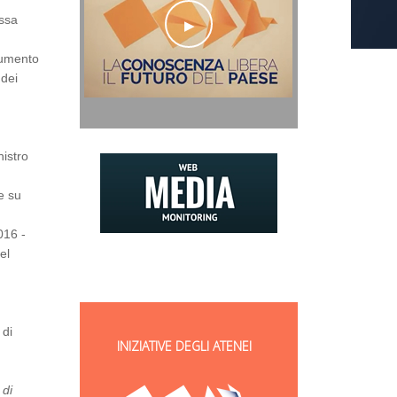
assa
ocumento
 dei
nistro
e su
2016 -
el
 di
INIZIATIVE DEGLI ATENEI
 di