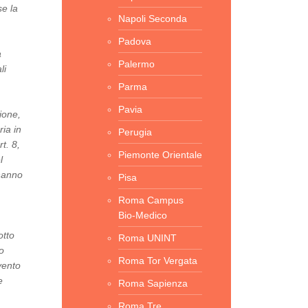
se la
Napoli Seconda
Padova
a
Palermo
li
Parma
Pavia
ione,
ria in
Perugia
t. 8,
Piemonte Orientale
l
 hanno
Pisa
Roma Campus
Bio-Medico
otto
Roma UNINT
o
Roma Tor Vergata
vento
e
Roma Sapienza
Roma Tre