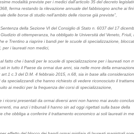
ime modalità previste per i medici dall’articolo 35 del decreto legislat
368, ferma restando la rilevazione annuale del fabbisogno anche ai fini
ale delle borse di studio nell’ambito delle risorse già previste”,
a Sentenza della Sezione VI del Consiglio di Stato n. 6037 del 17 dicem
Giudizio di ottemperanza, ha obbligato le Università del Veneto, Friuli, 
e Trentino a riaprire i bandi per le scuole di specializzazione, bloccat
, per i laureati non medici,
al fatto che i bandi per le scuole di specializzazione per i laureati non 
ati in tutto il Paese da ormai due anni, sia nelle more della emanazion
x art.1 c.3 del D.M. 4 febbraio 2015, n.68, sia in base alla considerazio
ti da specializzandi che hanno richiesto di vedere riconosciuto il trattam
uito ai medici per la frequenza dei corsi di specializzazione,
e i ricorsi presentati da ormai diversi anni non hanno mai avuto conclu
orrenti, ma anzi i tribunali li hanno sin ad oggi rigettati sulla base della
e che obbliga a conferire il trattamento economico ai soli laureati in me
per effetto del blocco dei bandi ormai migliaia di laureati magistrali sono