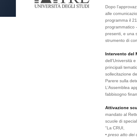
Dopo l’approvazi
alle comunicazio
programma il 21 
programmatico - 
presenti, e una 
strumento di com
Intervento del 
dell’Università 
principali temat
sollecitazione de
Parere sulla det
L’Assemblea app
fabbisogno finanz
Attivazione sc
mandato al Retto
scuole di specia
“La CRUI,
• preso atto dei