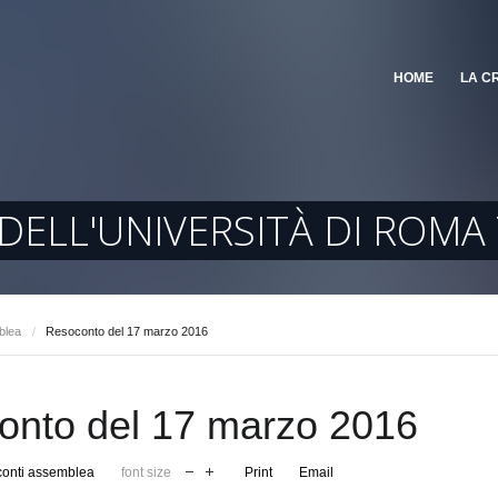
HOME
LA C
DELL'UNIVERSITÀ DI ROMA
blea
/
Resoconto del 17 marzo 2016
onto del 17 marzo 2016
onti assemblea
font size
Print
Email