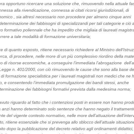
a opportuno ricercare una soluzione che, rimuovendo nella attuale fa
essa alla rivendicazione, connessa ai citati ricorsi giurisdizionali, di
nomico , sia altresì necessario non procedere per almeno cinque anni
determinazione dei fabbisogni di specializzandi per tali categorie e ciò 
co formativo poliennale che ha impedito che migliaia di laureati magistra
rere a tale modalità di formazione universitaria;
e di quanto esposto, ritiene necessario richiedere al Ministro dell’Istruz
erca, di procedere, nelle more di un più complessivo riordino della mate
 di risorse economiche, a conseguire l’immediata l’abrogazione dell’ar
Legge n. 401/2000, con ciò rimuovendo le cause che sono alla base de
 di formazione specialistica per i laureati magistrali non medici che ne
itto, e consentendo l’immediata promulgazione dei bandi stessi, anche
terminazione dei fabbisogni formativi prevista dalla medesima norma;
avuto riguardo al fatto che i contenziosi posti in essere non hanno prod
a anzi hanno determinato solo sentenze che hanno negato il trattament
te del vigente contesto normativo, nelle more dell’attuazione dell’inter
ato, ritiene essenziale che si prevenga allo sblocco dell’attuale situazion
to dopo la pubblicazione del decreto relativo agli ordinamenti didattici,