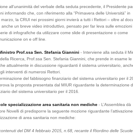
one all’unanimità del verbale della seduta precedente, il Presidente p
ni informando che, con riferimento alla “Primavera delle Università” in
marzo, la CRUI nei prossimi giorni invierà a tutti i Rettori – oltre al d
anche un breve video introduttivo, pensato per far leva sulle emozioni
serie di infografiche da utilizzare come slide di presentazione o come
unicazione on e off line.
Ministro Prof.ssa Sen. Stefania Giannini
- Interviene alla seduta il Mi
e della Ricerca, Prof.ssa Sen. Stefania Giannini, che prende in esame le
iche attualmente in discussione riguardanti il sistema universitario, anch
gli interventi di numerosi Rettori.
erminazione del fabbisogno finanziario del sistema universitario per il 
rova la proposta presentata dal MIUR riguardante la determinazione d
iario del sistema universitario per il 2016.
uole specializzazione area sanitaria non mediche
- L’Assemblea dà
re Novelli di predisporre la seguente mozione riguardante l’attivazione
lizzazione di area sanitaria non mediche:
 contenuti del DM 4 febbraio 2015, n.68, recante il Riordino delle Scuole