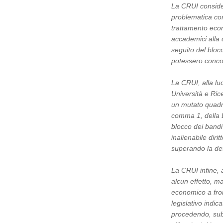
La CRUI consider
problematica conn
trattamento eco
accademici alla 
seguito del bloc
potessero concor
La CRUI, alla luc
Università e Ric
un mutato quadro
comma 1, della 
blocco dei bandi
inalienabile dir
superando la de
La CRUI infine, 
alcun effetto, m
economico a fron
legislativo indic
procedendo, subi