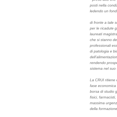
posti nella condi
ledendo un fonda
di fronte a tale
per le ricadute 
laureati magistr
che si stanno de
professionali ess
di patologia e b
dell’alimentazion
rendendo prospett
sistema nel suo
La CRUI ritiene 
fase economica d
borsa di studio g
fisici, farmacist
massima urgenza
della formazione 