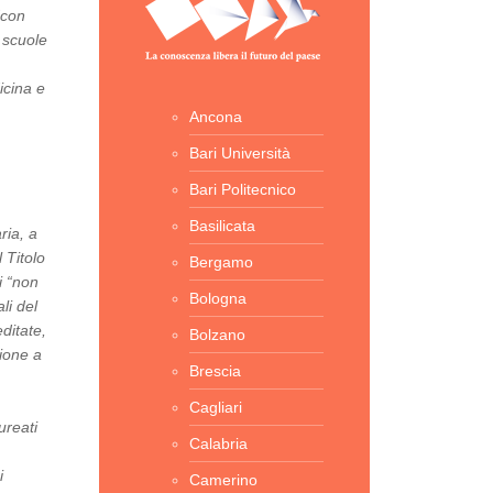
“con
 scuole
icina e
Ancona
Bari Università
Bari Politecnico
Basilicata
ria, a
 Titolo
Bergamo
i “non
Bologna
li del
ditate,
Bolzano
zione a
Brescia
Cagliari
ureati
Calabria
i
Camerino