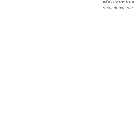
all’avvio dei ba
procedendo a con