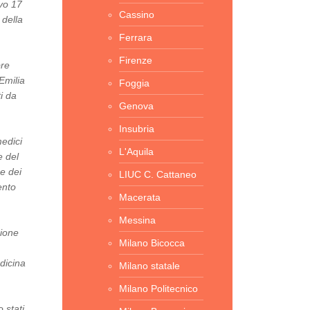
ivo 17
Cassino
 della
Ferrara
Firenze
bre
Emilia
Foggia
i da
Genova
Insubria
medici
L'Aquila
e del
ne dei
LIUC C. Cattaneo
ento
Macerata
Messina
sione
Milano Bicocca
dicina
Milano statale
Milano Politecnico
 stati