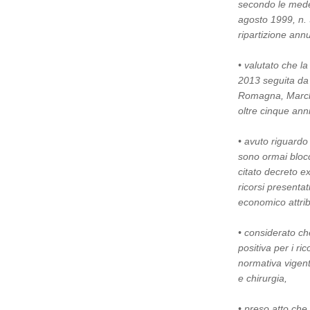
secondo le medes
agosto 1999, n. 
ripartizione annu
• valutato che l
2013 seguita da 
Romagna, Marche 
oltre cinque anni
• avuto riguardo 
sono ormai blocc
citato decreto e
ricorsi presenta
economico attrib
• considerato ch
positiva per i ric
normativa vigent
e chirurgia,
• preso atto che 