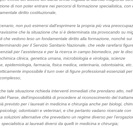
zione di non poter entrare nei percorsi di formazione specialistica, con 
mentale diritto costituzionale,
 scenario, non può esimersi dall’esprimere la propria più viva preoccupa
gravissime che la situazione che si è determinata sta provocando su migl
ali che vedono leso un fondamentale diritto alla formazione, nonché sui
terminando per il Servizio Sanitario Nazionale, che vede rarefarsi figur
enziali per l’assistenza e per la ricerca in campo biomedico, per le disc
iochimica clinica, genetica umana, microbiologia e virologia, scienze
e, epidemiologia, farmacia, fisica medica, veterinaria, odontoiatria, etc.
icamente impossibile il turn over di figure professionali essenziali per 
 complesso;
che tale situazione richieda interventi immediati che prendano atto, nell
el Paese, dell’impossibilità di procedere al riconoscimento del trattam
ià previsto per i laureati in medicina e chirurgia anche per biologi, chimi
i, psicologi, odontoiatri e veterinari, e che pertanto vadano ricercate con
 soluzioni alternative che prevedano un regime diverso per l’erogazio
specialistica ai laureati diversi da quelli in medicina e chirurgia;