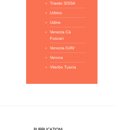
Trieste SISSA
Urbino
Udine
Venezia Cà
Foscari
Venezia IUAV
Verona
Viterbo Tuscia
PUBBLICAZIONI