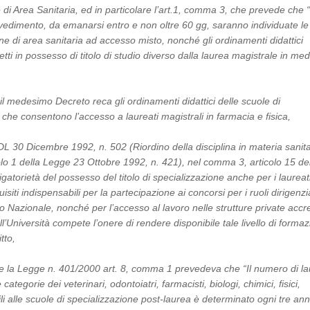
 di Area Sanitaria, ed in particolare l’art.1, comma 3, che prevede che 
edimento, da emanarsi entro e non oltre 60 gg, saranno individuate le
one di area sanitaria ad accesso misto, nonché gli ordinamenti didattici
etti in possesso di titolo di studio diverso dalla laurea magistrale in med
 il medesimo Decreto reca gli ordinamenti didattici delle scuole di
 che consentono l’accesso a laureati magistrali in farmacia e fisica,
 DL 30 Dicembre 1992, n. 502 (Riordino della disciplina in materia sanita
olo 1 della Legge 23 Ottobre 1992, n. 421), nel comma 3, articolo 15 del
igatorietà del possesso del titolo di specializzazione anche per i laureat
uisiti indispensabili per la partecipazione ai concorsi per i ruoli dirigenzia
o Nazionale, nonché per l’accesso al lavoro nelle strutture private accre
l’Università compete l’onere di rendere disponibile tale livello di forma
itto,
e la Legge n. 401/2000 art. 8, comma 1 prevedeva che “Il numero di la
categorie dei veterinari, odontoiatri, farmacisti, biologi, chimici, fisici,
bili alle scuole di specializzazione post-laurea è determinato ogni tre ann