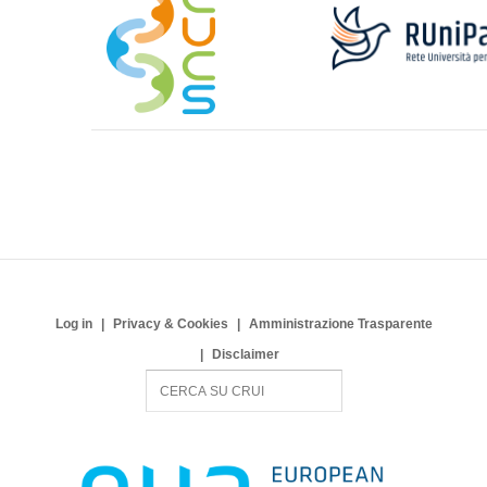
Log in
Privacy & Cookies
Amministrazione Trasparente
Disclaimer
S
e
a
r
c