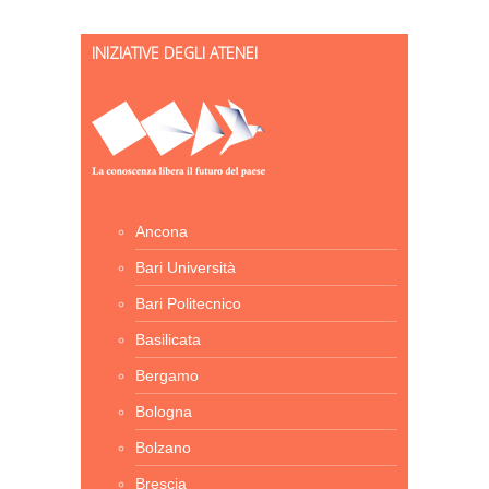
INIZIATIVE DEGLI ATENEI
Ancona
Bari Università
Bari Politecnico
Basilicata
Bergamo
Bologna
Bolzano
Brescia