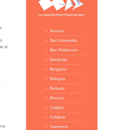
zo
Ancona
il
Bari Università
te di
Bari Politecnico
Basilicata
Bergamo
Bologna
Bolzano
Brescia
Cagliari
Calabria
una
Camerino