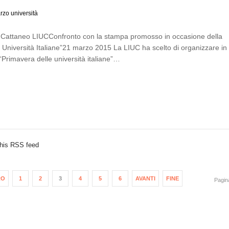
rzo università
o Cattaneo LIUCConfronto con la stampa promosso in occasione della
 Università Italiane”21 marzo 2015 La LIUC ha scelto di organizzare in
“Primavera delle università italiane”…
this RSS feed
RO
1
2
3
4
5
6
AVANTI
FINE
Pagina