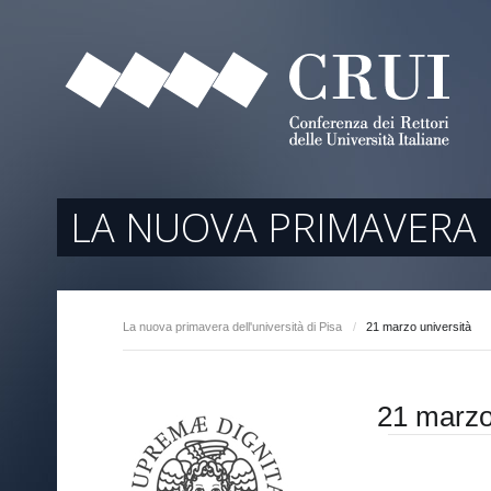
tori
ociati
r Regione
LA NUOVA PRIMAVERA D
La nuova primavera dell'università di Pisa
/
21 marzo università
arente
21 marzo