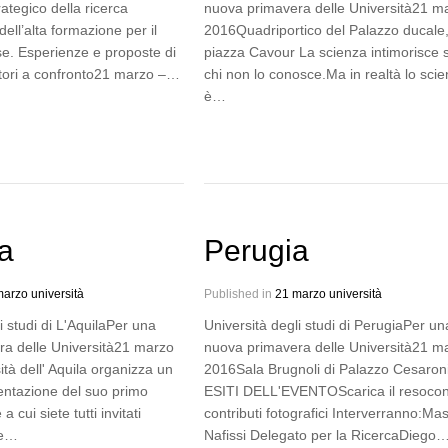
rategico della ricerca
nuova primavera delle Università21 m
dell’alta formazione per il
2016Quadriportico del Palazzo ducale
se. Esperienze e proposte di
piazza Cavour La scienza intimorisce 
atori a confronto21 marzo –…
chi non lo conosce.Ma in realtà lo sci
è…
la
Perugia
arzo università
Published in
21 marzo università
i studi di L'AquilaPer una
Università degli studi di PerugiaPer un
a delle Università21 marzo
nuova primavera delle Università21 m
tà dell' Aquila organizza un
2016Sala Brugnoli di Palazzo Cesaron
entazione del suo primo
ESITI DELL'EVENTOScarica il resocont
a cui siete tutti invitati
contributi fotografici Interverranno:Ma
re…
Nafissi Delegato per la RicercaDiego