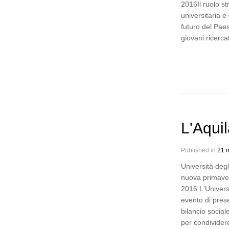
2016Il ruolo st
universitaria e 
futuro del Pae
giovani ricerc
L'Aqui
Published in
21 m
Università degl
nuova primaver
2016 L'Universi
evento di pres
bilancio sociale 
per condivide