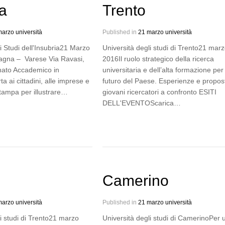
ia
Trento
arzo università
Published in
21 marzo università
i Studi dell'Insubria21 Marzo
Università degli studi di Trento21 mar
agna – Varese Via Ravasi,
2016Il ruolo strategico della ricerca
ato Accademico in
universitaria e dell’alta formazione per 
 ai cittadini, alle imprese e
futuro del Paese. Esperienze e propos
stampa per illustrare…
giovani ricercatori a confronto ESITI
DELL'EVENTOScarica…
Camerino
arzo università
Published in
21 marzo università
li studi di Trento21 marzo
Università degli studi di CamerinoPer 