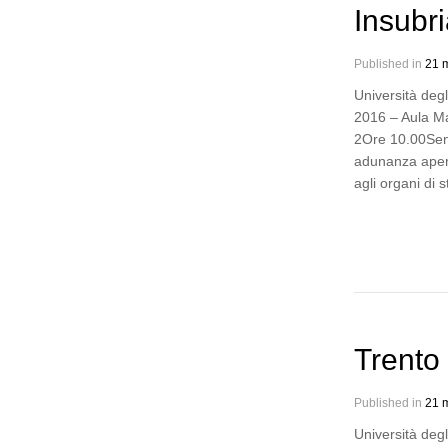
Insubr
Published in
21 m
Università degl
2016 – Aula M
2Ore 10.00Sen
adunanza aperta
agli organi di 
Trento
Published in
21 m
Università deg