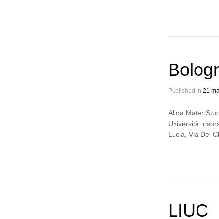
Bolog
Published in
21 ma
Alma Mater Stud
Università: riso
Lucia, Via De' C
LIUC