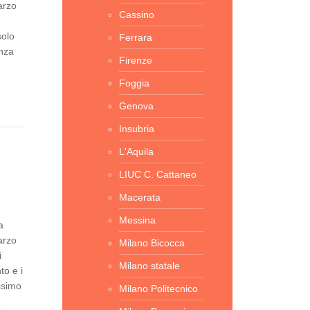
arzo
Cassino
,
solo
Ferrara
enza
Firenze
Foggia
Genova
Insubria
L'Aquila
LIUC C. Cattaneo
Macerata
Messina
a
arzo
Milano Bicocca
i
Milano statale
o e i
ssimo
Milano Politecnico
…