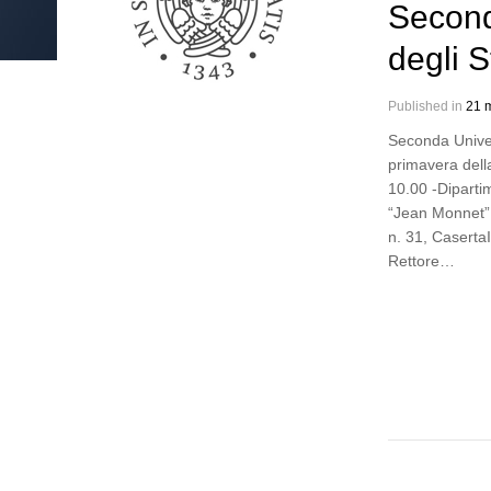
Second
degli S
Published in
21 m
Seconda Univer
primavera del
10.00 -Diparti
“Jean Monnet” -
n. 31, Caserta
Rettore…