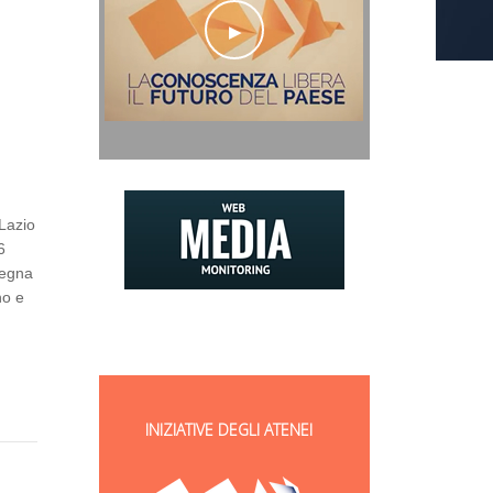
 Lazio
6
segna
no e
INIZIATIVE DEGLI ATENEI