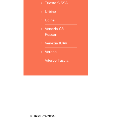
Trieste SISSA
Urbino
Udine
Venezia Cà
Foscari
Venezia IUAV
Verona
Viterbo Tuscia
PUBBLICAZIONI