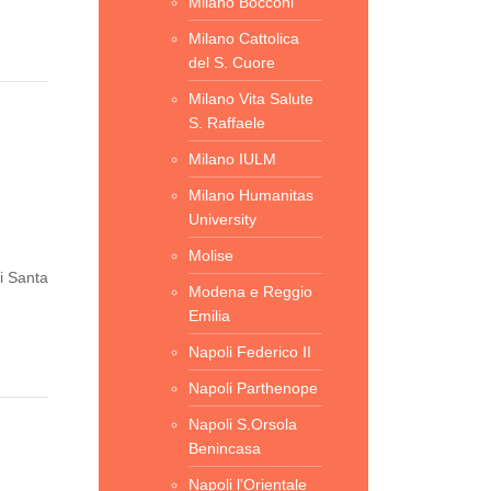
Milano Bocconi
Milano Cattolica
del S. Cuore
Milano Vita Salute
S. Raffaele
Milano IULM
Milano Humanitas
University
Molise
i Santa
Modena e Reggio
Emilia
Napoli Federico II
Napoli Parthenope
Napoli S.Orsola
Benincasa
Napoli l'Orientale