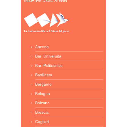
INIZIATIVE DEGLI ATENEI
Ancona
Bari Università
Bari Politecnico
Basilicata
Bergamo
Bologna
Bolzano
Brescia
Cagliari