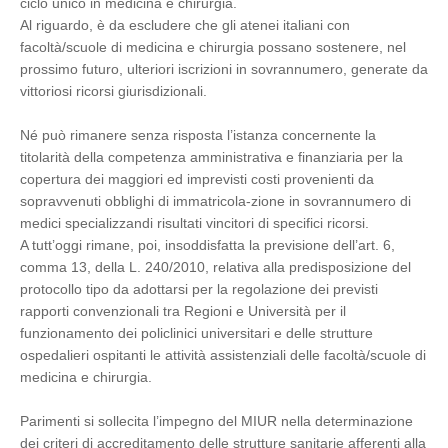
ciclo unico in medicina e chirurgia.
Al riguardo, è da escludere che gli atenei italiani con
facoltà/scuole di medicina e chirurgia possano sostenere, nel
prossimo futuro, ulteriori iscrizioni in sovrannumero, generate da
vittoriosi ricorsi giurisdizionali.
Né può rimanere senza risposta l’istanza concernente la
titolarità della competenza amministrativa e finanziaria per la
copertura dei maggiori ed imprevisti costi provenienti da
sopravvenuti obblighi di immatricola-zione in sovrannumero di
medici specializzandi risultati vincitori di specifici ricorsi.
A tutt’oggi rimane, poi, insoddisfatta la previsione dell’art. 6,
comma 13, della L. 240/2010, relativa alla predisposizione del
protocollo tipo da adottarsi per la regolazione dei previsti
rapporti convenzionali tra Regioni e Università per il
funzionamento dei policlinici universitari e delle strutture
ospedalieri ospitanti le attività assistenziali delle facoltà/scuole di
medicina e chirurgia.
Parimenti si sollecita l’impegno del MIUR nella determinazione
dei criteri di accreditamento delle strutture sanitarie afferenti alla