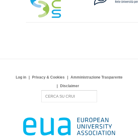
Log in
Privacy & Cookies
Amministrazione Trasparente
Disclaimer
S
e
a
r
c
h