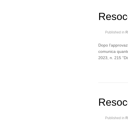
Resoc
Published in
R
Dopo l’approvazi
comunica quanto
2023, n. 215 “Dis
Resoc
Published in
R