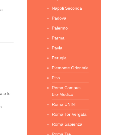
Napoli Seconda
la
Padova
Palermo
Parma
Pavia
Perugia
Piemonte Orientale
Pisa
Roma Campus
ate le
Bio-Medico
Roma UNINT
lla…
Roma Tor Vergata
Roma Sapienza
Roma Tre