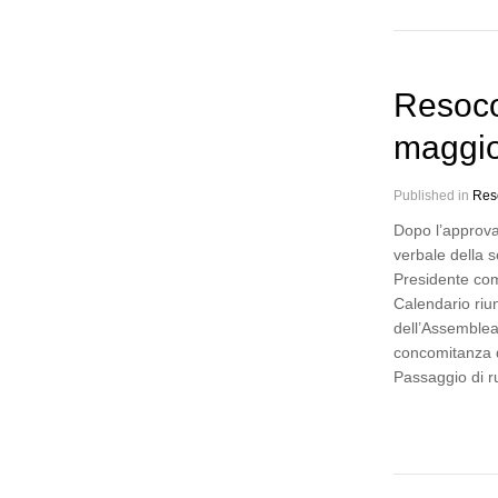
Resoco
maggi
Published in
Res
Dopo l’approva
verbale della 
Presidente co
Calendario riu
dell’Assemblea 
concomitanza d
Passaggio di 