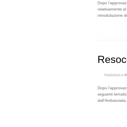
Dopo l’approvazi
relativamente al
rimodulazione 
Resoc
Published in
R
Dopo l’approvazi
seguenti tematich
dall’Ambasciata