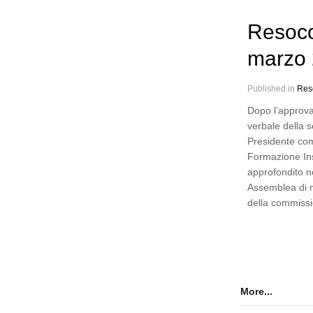
Resoco
marzo
Published in
Res
Dopo l’approva
verbale della 
Presidente co
Formazione Ins
approfondito n
Assemblea di m
della commiss
More...