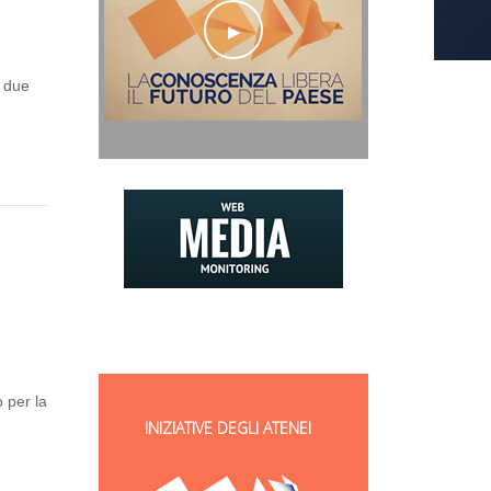
n due
 per la
INIZIATIVE DEGLI ATENEI