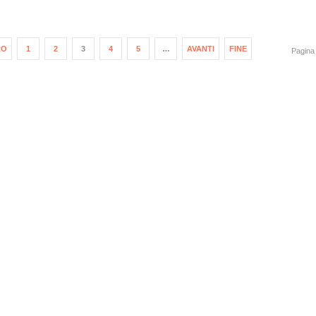
RO
1
2
3
4
5
…
AVANTI
FINE
Pagina 