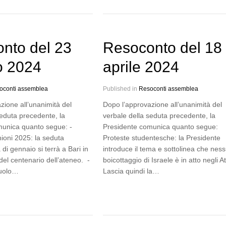
nto del 23
Resoconto del 18
o 2024
aprile 2024
oconti assemblea
Published in
Resoconti assemblea
zione all’unanimità del
Dopo l’approvazione all’unanimità del
seduta precedente, la
verbale della seduta precedente, la
munica quanto segue: -
Presidente comunica quanto segue:
nioni 2025: la seduta
Proteste studentesche: la Presidente
di gennaio si terrà a Bari in
introduce il tema e sottolinea che nes
el centenario dell’ateneo. -
boicottaggio di Israele è in atto negli A
ruolo…
Lascia quindi la…