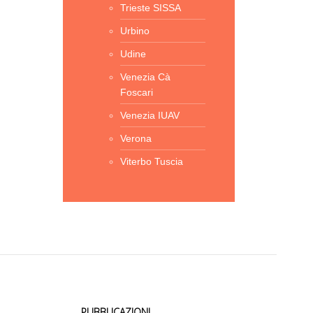
Trieste SISSA
Urbino
Udine
Venezia Cà
Foscari
Venezia IUAV
Verona
Viterbo Tuscia
PUBBLICAZIONI