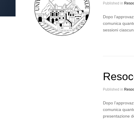
Published in
Resoc
Dopo l’approvazi
comunica quanto 
sessioni ciascun
Resoc
Published in
Resoc
Dopo l’approvazi
comunica quanto 
presentazione de