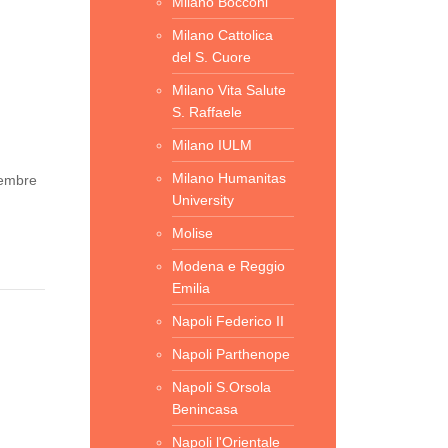
Milano Bocconi
Milano Cattolica
del S. Cuore
Milano Vita Salute
S. Raffaele
Milano IULM
Milano Humanitas
cembre
University
Molise
Modena e Reggio
Emilia
Napoli Federico II
Napoli Parthenope
Napoli S.Orsola
Benincasa
Napoli l'Orientale