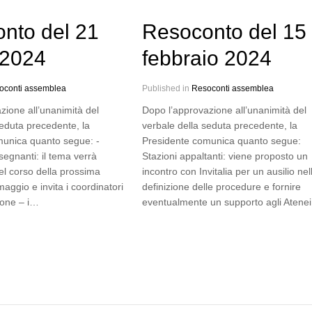
nto del 21
Resoconto del 15
 2024
febbraio 2024
oconti assemblea
Published in
Resoconti assemblea
zione all’unanimità del
Dopo l’approvazione all’unanimità del
seduta precedente, la
verbale della seduta precedente, la
munica quanto segue: -
Presidente comunica quanto segue:
egnanti: il tema verrà
Stazioni appaltanti: viene proposto un
el corso della prossima
incontro con Invitalia per un ausilio nel
aggio e invita i coordinatori
definizione delle procedure e fornire
ione – i…
eventualmente un supporto agli Atene