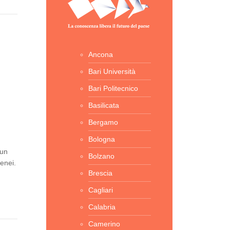
Ancona
Bari Università
Bari Politecnico
Basilicata
Bergamo
Bologna
sun
Bolzano
tenei.
Brescia
Cagliari
Calabria
Camerino