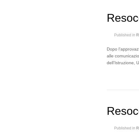
Resoc
Published in
R
Dopo l’approvazi
alle comunicazio
dell’Istruzione, 
Resoc
Published in
R