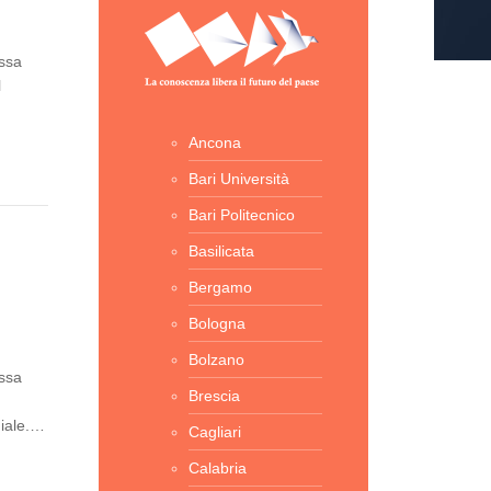
assa
l
Ancona
Bari Università
Bari Politecnico
Basilicata
Bergamo
Bologna
Bolzano
assa
Brescia
diale.…
Cagliari
Calabria