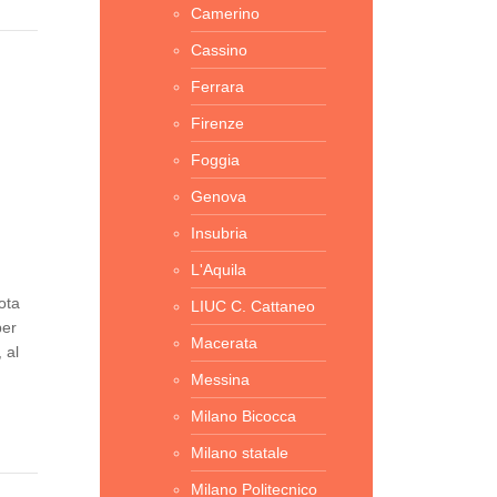
Camerino
Cassino
Ferrara
Firenze
Foggia
Genova
Insubria
L'Aquila
ota
LIUC C. Cattaneo
per
Macerata
 al
Messina
Milano Bicocca
Milano statale
Milano Politecnico