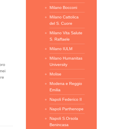
Milano Bocconi
Milano Cattolica
del S. Cuore
Milano Vita Salute
S. Raffaele
Milano IULM
Milano Humanitas
bro
University
enei
Molise
ore
Modena e Reggio
Emilia
Napoli Federico II
Napoli Parthenope
Napoli S.Orsola
Benincasa