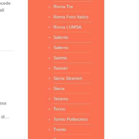
rocede
Roma Tre
ali
Roma Foro Italico
Roma LUMSA
Salento
Salerno
Sannio
Sassari
Siena Stranieri
Siena
Teramo
assa
Torino
i di…
Torino Politecnico
Trento