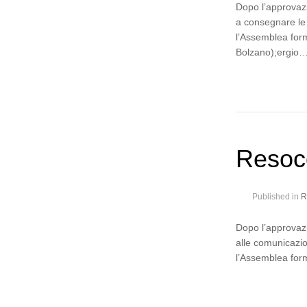
Dopo l’approvazi
a consegnare le 
l’Assemblea form
Bolzano);ergio
Resoc
Published in
R
Dopo l’approvazi
alle comunicazio
l’Assemblea form