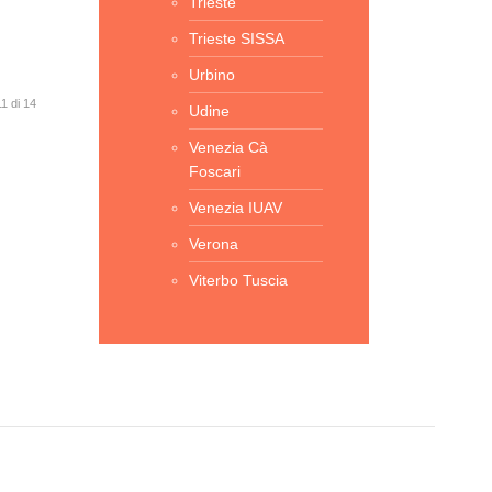
Trieste
Trieste SISSA
Urbino
1 di 14
Udine
Venezia Cà
Foscari
Venezia IUAV
Verona
Viterbo Tuscia