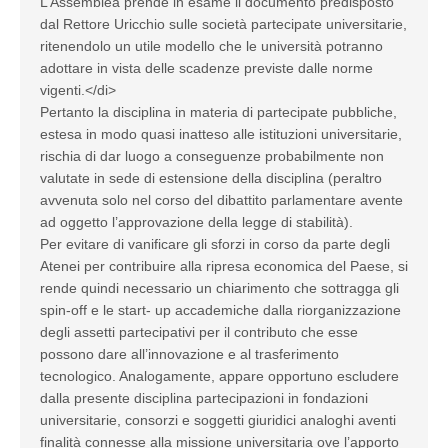
L’Assemblea prende in esame il documento predisposto
dal Rettore Uricchio sulle società partecipate universitarie,
ritenendolo un utile modello che le università potranno
adottare in vista delle scadenze previste dalle norme
vigenti.</di>
Pertanto la disciplina in materia di partecipate pubbliche,
estesa in modo quasi inatteso alle istituzioni universitarie,
rischia di dar luogo a conseguenze probabilmente non
valutate in sede di estensione della disciplina (peraltro
avvenuta solo nel corso del dibattito parlamentare avente
ad oggetto l’approvazione della legge di stabilità).
Per evitare di vanificare gli sforzi in corso da parte degli
Atenei per contribuire alla ripresa economica del Paese, si
rende quindi necessario un chiarimento che sottragga gli
spin-off e le start- up accademiche dalla riorganizzazione
degli assetti partecipativi per il contributo che esse
possono dare all’innovazione e al trasferimento
tecnologico. Analogamente, appare opportuno escludere
dalla presente disciplina partecipazioni in fondazioni
universitarie, consorzi e soggetti giuridici analoghi aventi
finalità connesse alla missione universitaria ove l’apporto