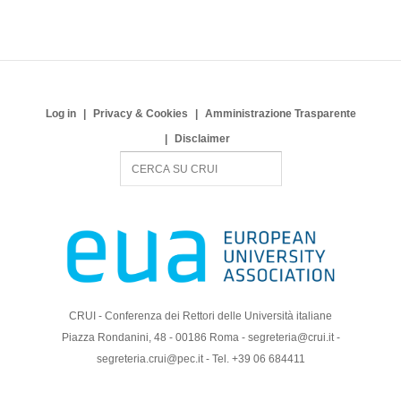
Log in
Privacy & Cookies
Amministrazione Trasparente
Disclaimer
S
e
a
r
c
h
CRUI - Conferenza dei Rettori delle Università italiane
Piazza Rondanini, 48 - 00186 Roma - segreteria@crui.it -
segreteria.crui@pec.it - Tel. +39 06 684411