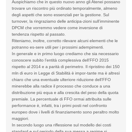
Auspichiamo che in questo nuovo anno gli Atenei possano
trovare un riscontro più ordinato temporalmente, almeno
degli aspetti che sono essenziali per la gestione. Sul
turnover, la ringraziamo delle anticipa-zioni sull’imminente
DPCM che vorremmo vedere come inversione di
tendenza rispetto al passato.
Riteniamo, inoltre, corretto rilevare alcuni elementi che le
potranno es-sere utili per i prossimi adempimenti.
In generale e in primo luogo crediamo che sia necessario
conoscere subito l’entità complessiva dell’FFO 2015
rispetto al 2014 e a parità di perimetro. Il ripristino dei 150
mln di euro in Legge di Stabilità è impor-tante ma è altresì
chiaro che una eventuale ulteriore riduzione dell’FFO
minerebbe alla radice il processo che conduce a una
distribuzione più equa e alla crescita del peso della quota
premiale. La percentuale di FFO ormai attribuita sulle
performance è, infatti, tra i primi posti nel confronto
europeo dove i livelli di finanziamento sono peraltro molto
maggiori.
In secondo luogo una riflessione sul modello dei costi
standard e sul periodo della sua messa a regime si