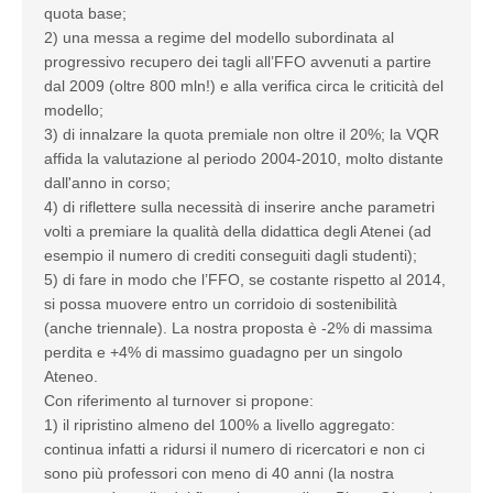
quota base;
2) una messa a regime del modello subordinata al
progressivo recupero dei tagli all’FFO avvenuti a partire
dal 2009 (oltre 800 mln!) e alla verifica circa le criticità del
modello;
3) di innalzare la quota premiale non oltre il 20%; la VQR
affida la valutazione al periodo 2004-2010, molto distante
dall'anno in corso;
4) di riflettere sulla necessità di inserire anche parametri
volti a premiare la qualità della didattica degli Atenei (ad
esempio il numero di crediti conseguiti dagli studenti);
5) di fare in modo che l’FFO, se costante rispetto al 2014,
si possa muovere entro un corridoio di sostenibilità
(anche triennale). La nostra proposta è -2% di massima
perdita e +4% di massimo guadagno per un singolo
Ateneo.
Con riferimento al turnover si propone:
1) il ripristino almeno del 100% a livello aggregato:
continua infatti a ridursi il numero di ricercatori e non ci
sono più professori con meno di 40 anni (la nostra