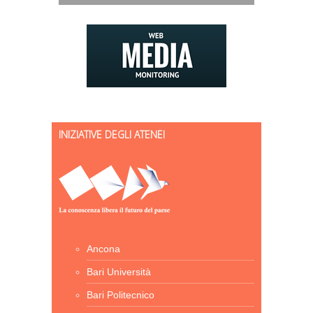
INIZIATIVE DEGLI ATENEI
Ancona
Bari Università
Bari Politecnico