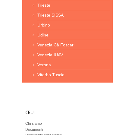
Trieste
Trieste SISSA
Urbino
Udine
Venezia Cà Foscari
Venezia IUAV
Verona
Viterbo Tuscia
CRUI
Chi siamo
Documenti