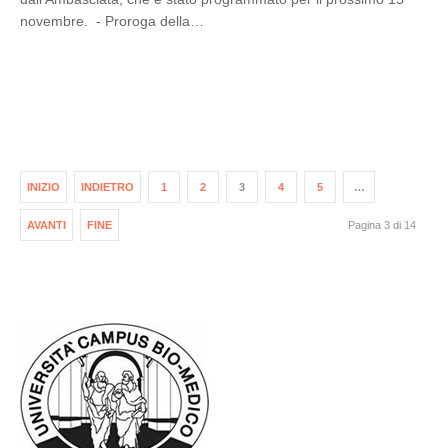
novembre. - Proroga della…
INIZIO
INDIETRO
1
2
3
4
5
…
AVANTI
FINE
Pagina 3 di 14