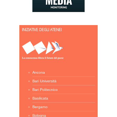
INIZIATIVE DEGLI ATENEI
Ancona
Bari Università
Bari Politecnico
Basilicata
Bergamo
Bologna