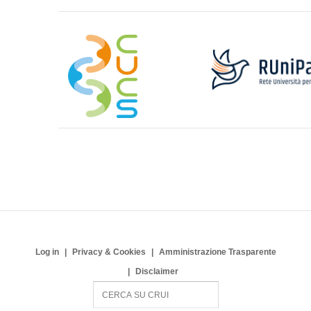
Log in
Privacy & Cookies
Amministrazione Trasparente
Disclaimer
S
e