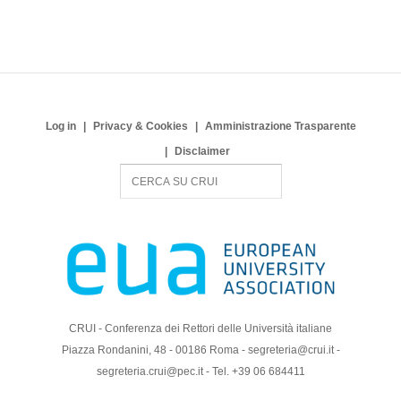
Log in
Privacy & Cookies
Amministrazione Trasparente
Disclaimer
S
e
a
r
c
h
CRUI - Conferenza dei Rettori delle Università italiane
Piazza Rondanini, 48 - 00186 Roma - segreteria@crui.it -
segreteria.crui@pec.it - Tel. +39 06 684411