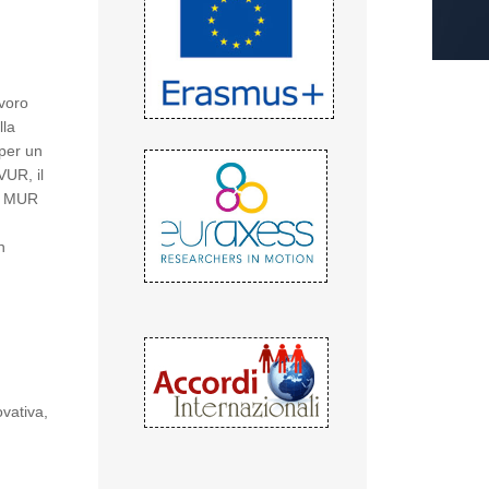
avoro
lla
 per un
VUR, il
di MUR
n
vativa,