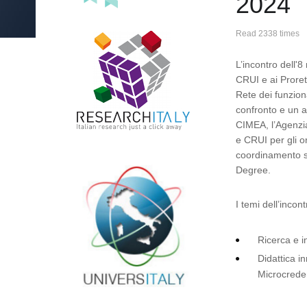
2024
Read 2338 times
L’incontro dell'
CRUI e ai Proret
Rete dei funziona
confronto e un a
CIMEA, l’Agenzia
e CRUI per gli or
coordinamento su
Degree.
I temi dell’incont
Ricerca e i
Didattica i
Microcreden