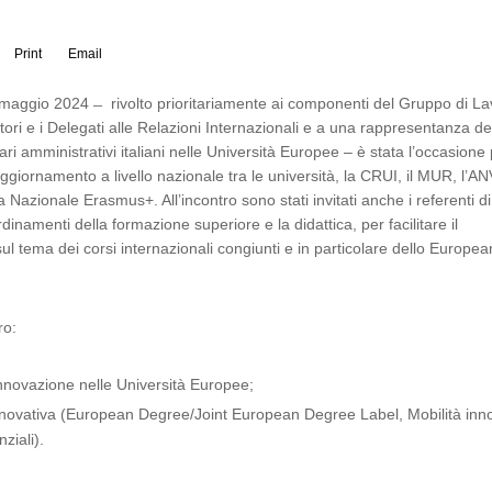
Print
Email
8 maggio 2024 ̶ rivolto prioritariamente ai componenti del Gruppo di L
tori e i Delegati alle Relazioni Internazionali e a una rappresentanza de
ri amministrativi italiani nelle Università Europee – è stata l’occasione
ggiornamento a livello nazionale tra le università, la CRUI, il MUR, l’AN
 Nazionale Erasmus+. All’incontro sono stati invitati anche i referenti 
dinamenti della formazione superiore e la didattica, per facilitare il
l tema dei corsi internazionali congiunti e in particolare dello Europea
ro:
nnovazione nelle Università Europee;
nnovativa (European Degree/Joint European Degree Label, Mobilità inno
ziali).