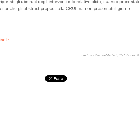
iportati gli abstract degli interventi e le relative slide, quando presentat
ati anche gli abstract proposti alla CRUI ma non presentati il giorno
inale
Last modified onMartedì, 15 Ottobre 2