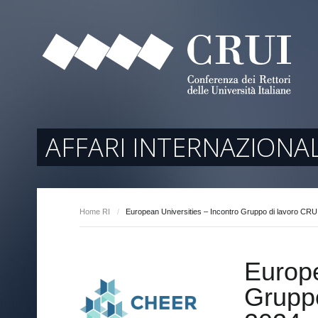
tori
ociati
r Regione
AFFARI INTERNAZIONAL
Home RI
/
European Universities – Incontro Gruppo di lavoro CRU
arente
Europe
Grupp