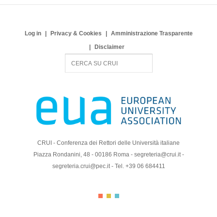
Log in
Privacy & Cookies
Amministrazione Trasparente
Disclaimer
S
e
a
r
c
h
CRUI - Conferenza dei Rettori delle Università italiane
Piazza Rondanini, 48 - 00186 Roma - segreteria@crui.it -
segreteria.crui@pec.it - Tel. +39 06 684411