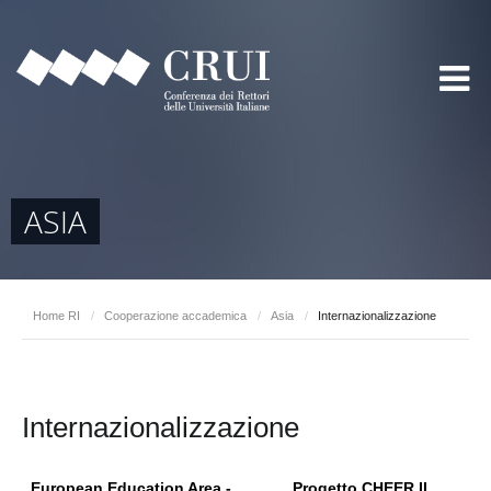
ASIA
Home RI
/
Cooperazione accademica
/
Asia
/
Internazionalizzazione
Internazionalizzazione
European Education Area -
Progetto CHEER II