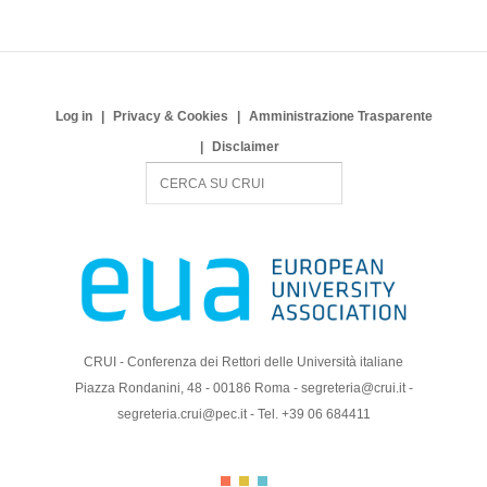
Log in
Privacy & Cookies
Amministrazione Trasparente
Disclaimer
S
e
a
r
c
h
CRUI - Conferenza dei Rettori delle Università italiane
Piazza Rondanini, 48 - 00186 Roma - segreteria@crui.it -
segreteria.crui@pec.it - Tel. +39 06 684411