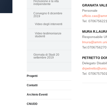
l'inclusione e la vita
indipendente
GRANATA VAL
Personale
Convegno 6 dicembre
ufficio.cas@amm
2019
Tel. 070675622
Video degli interventi
MURA R.LAUR
Video testimonianze
studenti
Responsabile Uff
lmura@amm.unic
Tel.0706756270
Giornata di Studi 20
settembre 2019
PETRETTO DO
Delegato Disabil
drpetretto@unica
Tel. 070675750
Progetti
Contatti
Archivio Eventi
CNUDD