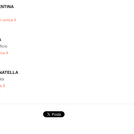
ENTINA
.unica.it
1
A
icio
a.it
NATELLA
ità
.it
1