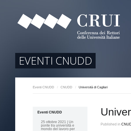
tori
ociati
r Regione
EVENTI CNUDD
Eventi CNUDD
/
CNUDD
/
Università di Cagliari
arente
Univer
Eventi CNUDD
25 ottobre 2021 | Un
Published in
CNU
ponte tra università e
mondo del lavoro per