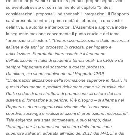
Rettori a far pervenire entro il 25 gennaio proprie segnalazioni
su eventuali sviste o, con riferimento al capitolo “Sintesi,
considerazioni, proposte”, indispensabili integrazioni. Il Rapporto
sarà presentato entro la prima metà di febbraio, in una veste
definitiva, a autorità e interlocutori. L’Assemblea approva inoltre
la seguente mozione concernente il punto cruciale del tema
“promozione all’estero”: “
L’internazionalizzazione delle università
italiane è da anni un processo in crescita, per impatto e
articolazione. Soprattutto interessante è il fenomeno
dell’attrazione in Italia di studenti internazionali. La CRUI è da
sempre impegnata nel sostegno a questo processo.
Da ultimo, ciò viene sottolineato dal Rapporto CRUI
“L’internazionalizzazione della formazione superiore in Italia”. In
questo documento è peraltro richiamato come sia cruciale che
l’Italia si doti di una struttura di promozione all’estero del suo
sistema di formazione superiore. Vi è bisogno – si afferma nel
Rapporto - di un soggetto istituzionale che “concepisca,
coordini, sostenga e realizzi le azioni di promozione necessarie”.
Tale esigenza era stata sottolineata, a suo tempo, dalla
“Strategia per la promozione all’estero della formazione
superiore italiana”, adottata all’inizio del 2017 dal MAECI e dal